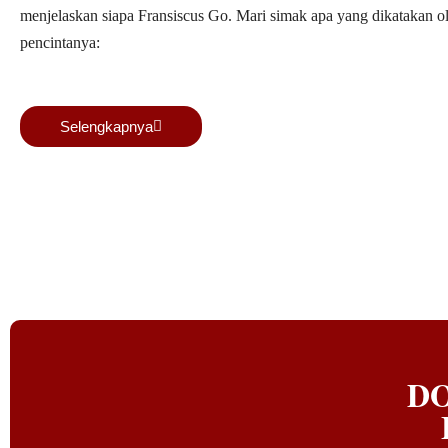
at
menjelaskan siapa Fransiscus Go. Mari simak apa yang dikatakan o
ini sudah cukup melakukan kerja-kerja nyata dalam pendu
a
pencintanya:
daerah. Selain itu, dia juga seorang pengusaha di Jakarta,
pribadinya
Selengkapnya
Drs. Antonius Belle, M.Si
Anggota DPRD NTT (2014–2019)
D