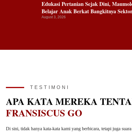
Edukasi Pertanian Sejak Dini, Maumol
Belajar Anak Berkat Bangkitnya Sektor
August 3, 2026
TESTIMONI
APA KATA MEREKA TENT
FRANSISCUS GO
Fransiscus Go, beliau orang biasa, sederhana memiliki karakt
s
Di sini, tidak hanya kata-kata kami yang berbicara, tetapi juga sua
memiliki LSM yang dikenal dengan Yayasan Felix Mario Go