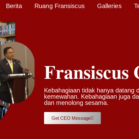
Berita
Ruang Fransiscus
Galleries
T
Fransiscus
Kebahagiaan tidak hanya datang 
kemewahan. Kebahagiaan juga dap
dan menolong sesama.
Get CEO Message