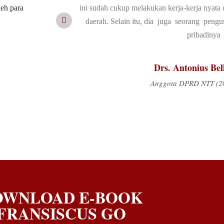
leh para
kung pembangunan
untuk memimpin. Untuk menjadi apa saja, ji
 saya kenal baik
saya bangga, karena Frans Go telah berbuat
bukan seorang gu
Ir. Esthon Leyloh F
Wakil Gubernur NTT 
OWNLOAD E-BOOK
FRANSISCUS GO