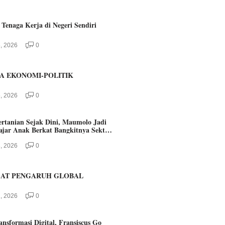
 Tenaga Kerja di Negeri Sendiri
, 2026
0
A EKONOMI-POLITIK
, 2026
0
ertanian Sejak Dini, Maumolo Jadi
ajar Anak Berkat Bangkitnya Sektor
, 2026
0
AT PENGARUH GLOBAL
, 2026
0
nsformasi Digital, Fransiscus Go