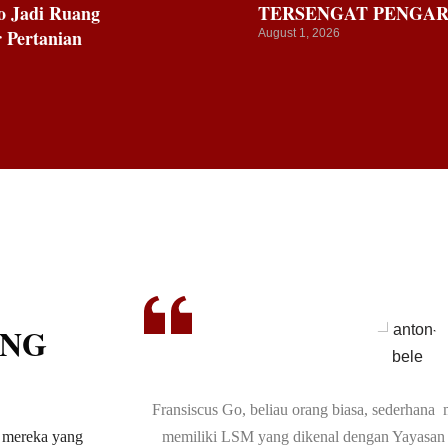
o Jadi Ruang
TERSENGAT PENGA
 Pertanian
August 1, 2026
ANG
er yang baik. Frans
Saya mengenal baik Fransiscus Go. Bukan
ra mereka yang
 dan hingga saat
besarnya. Orangnya bersahaja. Tidak beramb