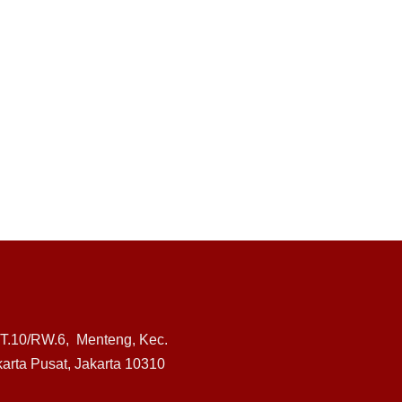
RT.10/RW.6, Menteng, Kec.
arta Pusat, Jakarta 10310