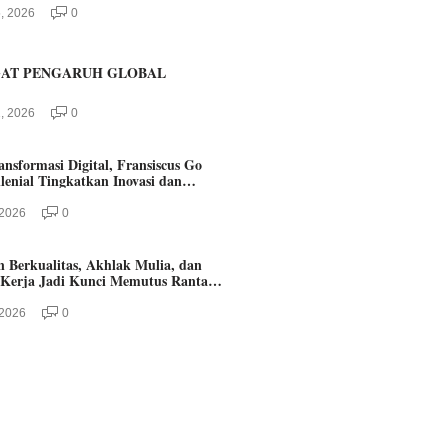
, 2026
0
AT PENGARUH GLOBAL
, 2026
0
nsformasi Digital, Fransiscus Go
enial Tingkatkan Inovasi dan
 2026
0
 Berkualitas, Akhlak Mulia, dan
NOMI-POLITIK
Kerja Jadi Kunci Memutus Rantai
an
 2026
0