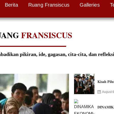
Berita
Ruang Fransiscus
Galleries
T
UANG
FRANSISCUS
ikan pikiran, ide, gagasan, cita-cita, dan refleks
Kisah Pilu
August 6
DINAMIK