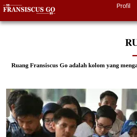
Profil
Skip
to
content
R
Ruang Fransiscus Go adalah kolom yang mengabad