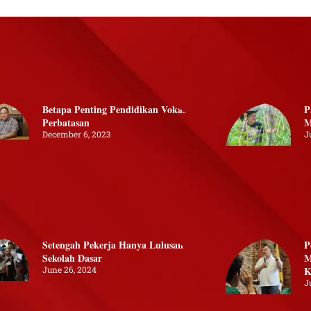
Betapa Penting Pendidikan Vokasi di
P
Perbatasan
M
December 6, 2023
J
Setengah Pekerja Hanya Lulusan
P
Sekolah Dasar
M
June 26, 2024
K
J