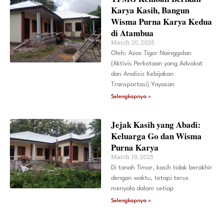
Karya Kasih, Bangun
Wisma Purna Karya Kedua
di Atambua
March 20, 2025
Oleh: Azas Tigor Nainggolan
(Aktivis Perkotaan yang Advokat
dan Analisis Kebijakan
Transportasi) Yayasan
Selengkapnya »
Jejak Kasih yang Abadi:
Keluarga Go dan Wisma
Purna Karya
March 19, 2025
Di tanah Timor, kasih tidak berakhir
dengan waktu, tetapi terus
menyala dalam setiap
Selengkapnya »