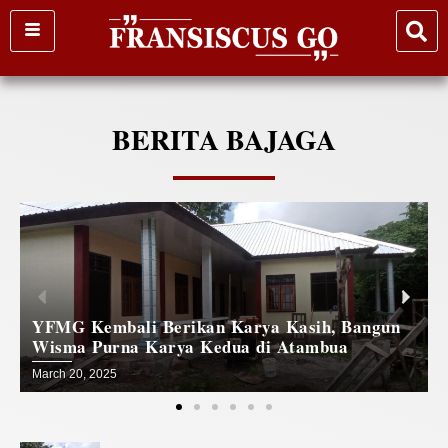
Skip
to
content
BERITA BAJAGA
 Berikan Karya Kasih, Bangun
Jejak Kasih yan
Karya Kedua di Atambua
Wisma Purna Ka
March 19, 2025