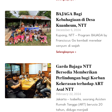
BAJAGA Bagi
Kebahagiaan di Desa
Kuanheum, NTT
December 6, 2024
Kupang, NTT – Program BAJAGA by
Fransiscus Go kembali menebar
senyum di wajah
Selengkapnya »
Garda Bajaga NTT
Bersedia Memberikan
Perlindungan bagi Korban
Kekerasan terhadap ART
Asal NTT
February 22, 2024
Jakarta – Isabella, seorang Asisten
Rumah Tangga (ART) berusia 20
tahun, diduga menjadi