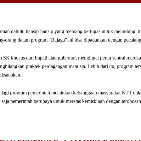
aman dahulu hansip-hansip yang memang bertugas untuk melindungi ma
ng-orang dalam program “Bajaga” ini bisa dipadankan dengan pecalang-
n SK khusus dari bupati atau gubernur, mengingat peran sentral mere
hilangkan praktek perdagangan manusia. Lebih dari itu, program terseb
laksanakan.
kan lagi program pemerintah melainkan kebanggaan masyarakat NTT da
 saja pemerintah berupaya untuk meretas kemiskinan dengan terobosa