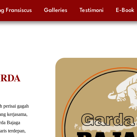
g Fransiscus
Galleries
Testimoni
E-Book
RDA
h perisai gagah
ng kerjasama,
rda Bajaga
ris terdepan,