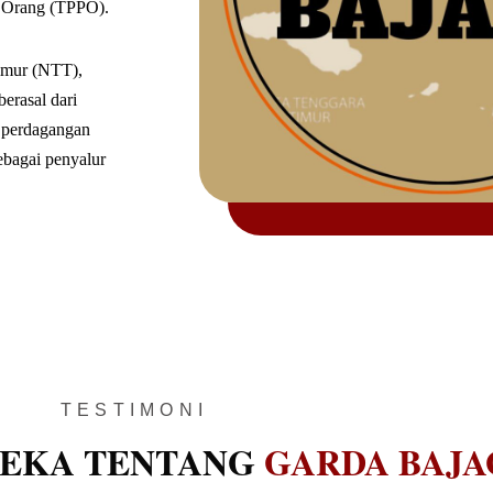
n Orang (TPPO).
Timur (NTT),
berasal dari
k perdagangan
ebagai penyalur
TESTIMONI
REKA TENTANG
GARDA BAJA