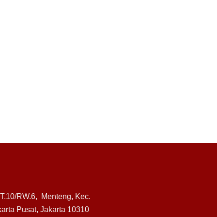
RT.10/RW.6, Menteng, Kec.
arta Pusat, Jakarta 10310