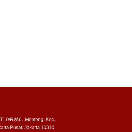
RT.10/RW.6, Menteng, Kec.
arta Pusat, Jakarta 10310