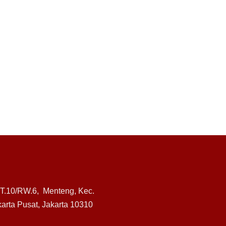
RT.10/RW.6, Menteng, Kec.
arta Pusat, Jakarta 10310