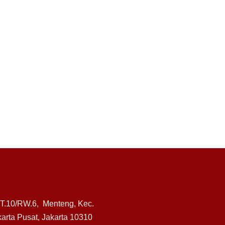
RT.10/RW.6, Menteng, Kec.
arta Pusat, Jakarta 10310