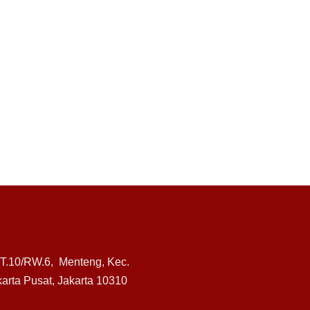
RT.10/RW.6, Menteng, Kec.
arta Pusat, Jakarta 10310