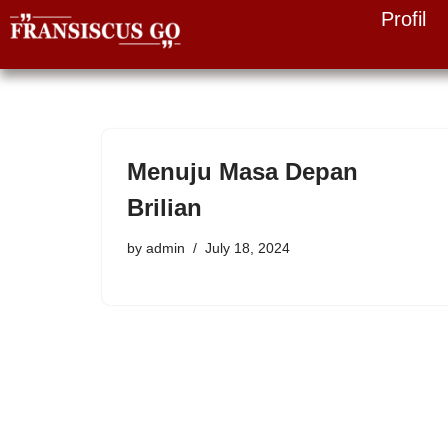
Profil
Skip
to
content
Menuju Masa Depan
Brilian
by
admin
July 18, 2024