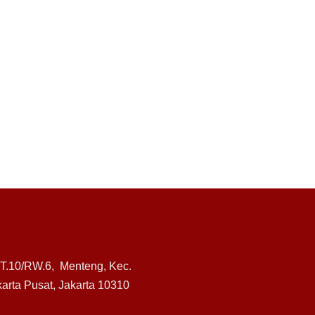
RT.10/RW.6, Menteng, Kec.
arta Pusat, Jakarta 10310