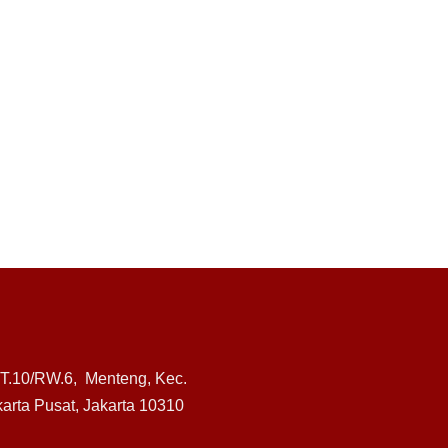
RT.10/RW.6, Menteng, Kec.
arta Pusat, Jakarta 10310