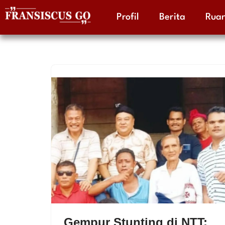
Profil
Berita
Ruan
Skip
to
content
Gempur Stunting di NTT: