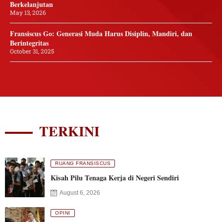
Berkelanjutan
May 13, 2026
Fransiscus Go: Generasi Muda Harus Disiplin, Mandiri, dan
Berintegritas
October 31, 2025
TERKINI
RUANG FRANSISCUS
Kisah Pilu Tenaga Kerja di Negeri Sendiri
August 6, 2026
OPINI