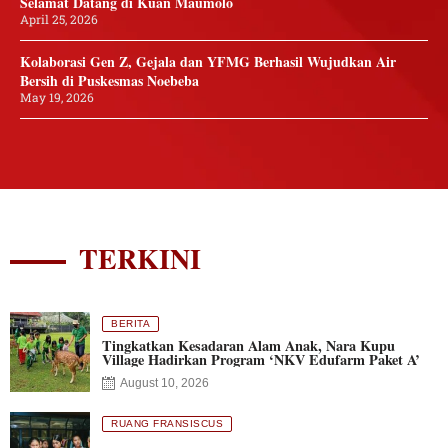
Selamat Datang di Kuan Maumolo
April 25, 2026
Kolaborasi Gen Z, Gejala dan YFMG Berhasil Wujudkan Air
Bersih di Puskesmas Noebeba
May 19, 2026
TERKINI
BERITA
Tingkatkan Kesadaran Alam Anak, Nara Kupu
Village Hadirkan Program ‘NKV Edufarm Paket A’
August 10, 2026
RUANG FRANSISCUS