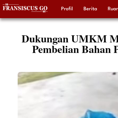
Profil
Berita
Ruan
Skip
to
content
Dukungan UMKM Mau
Pembelian Bahan P