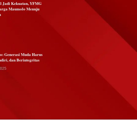
al Jadi Kekuatan, YFMG
arga Maumolo Menuju
n
Go: Generasi Muda Harus
ndiri, dan Berintegritas
2025