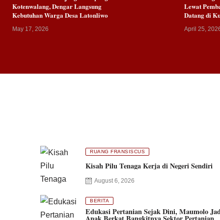
Kotenwalang, Dengar Langsung
Lewat Pemb
Kebutuhan Warga Desa Latonliwo
Datang di 
May 17, 2026
April 25, 202
RUANG FRANSISCUS
Kisah Pilu Tenaga Kerja di Negeri Sendiri
August 6, 2026
BERITA
Edukasi Pertanian Sejak Dini, Maumolo Jad
Anak Berkat Bangkitnya Sektor Pertanian