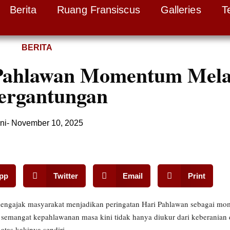
Berita
Ruang Fransiscus
Galleries
T
BERITA
i Pahlawan Momentum Mel
ergantungan
ni
-
November 10, 2025
pp
Twitter
Email
Print
mengajak masyarakat menjadikan peringatan Hari Pahlawan sebagai m
emangat kepahlawanan masa kini tidak hanya diukur dari keberanian 
tas kakinya sendiri.