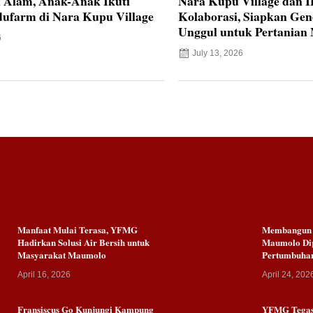
i Alam, Anak-Anak Ikuti
Nara Kupu Village dan 
ufarm di Nara Kupu Village
Kolaborasi, Siapkan Ge
Unggul untuk Pertanian
6
July 13, 2026
Manfaat Mulai Terasa, YFMG
Membangun K
Hadirkan Solusi Air Bersih untuk
Maumolo Dip
Masyarakat Maumolo
Pertumbuha
April 16, 2026
April 24, 202
Fransiscus Go Kunjungi Kampung
YFMG Tegas