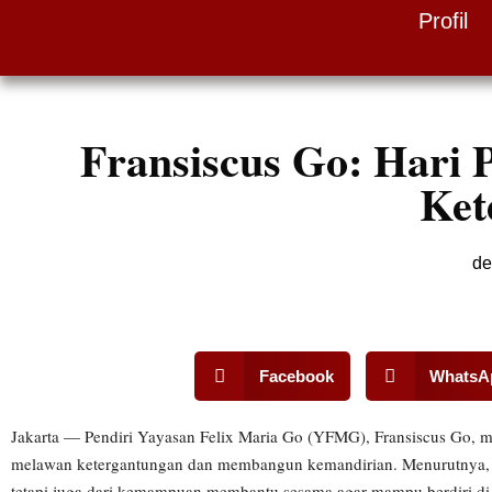
Profil
Skip
to
content
Fransiscus Go: Har
Ket
de
Facebook
WhatsA
Jakarta — Pendiri Yayasan Felix Maria Go (YFMG), Fransiscus Go, 
melawan ketergantungan dan membangun kemandirian. Menurutnya, s
tetapi juga dari kemampuan membantu sesama agar mampu berdiri di a