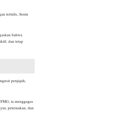
an tertulis, Senin
egaskan bahwa
tif, dan tetap
ngusir penjajah,
 YFMG, ia menggagas
yur, peternakan, dan