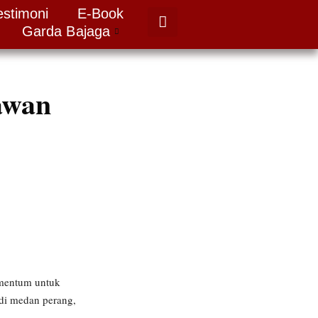
estimoni
E-Book
Garda Bajaga
awan
omentum untuk
di medan perang,