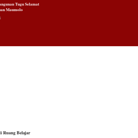
angunan Tugu Selamat
Kuan Maumolo
6
i Ruang Belajar