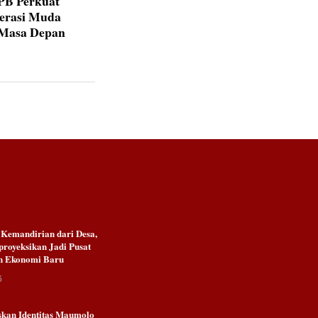
IPB Perkuat
nerasi Muda
 Masa Depan
emandirian dari Desa,
royeksikan Jadi Pusat
n Ekonomi Baru
6
kan Identitas Maumolo