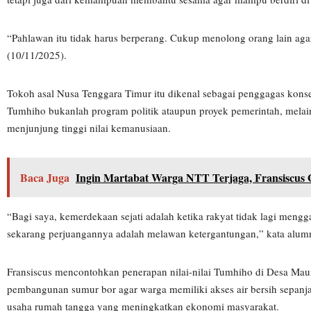
“Pahlawan itu tidak harus berperang. Cukup menolong orang lain agar b
(10/11/2025).
Tokoh asal Nusa Tenggara Timur itu dikenal sebagai penggagas kon
Tumhiho bukanlah program politik ataupun proyek pemerintah, melai
menjunjung tinggi nilai kemanusiaan.
Baca Juga
Ingin Martabat Warga NTT Terjaga, Fransiscus G
“Bagi saya, kemerdekaan sejati adalah ketika rakyat tidak lagi meng
sekarang perjuangannya adalah melawan ketergantungan,” kata alum
Fransiscus mencontohkan penerapan nilai-nilai Tumhiho di Desa M
pembangunan sumur bor agar warga memiliki akses air bersih sepanja
usaha rumah tangga yang meningkatkan ekonomi masyarakat.