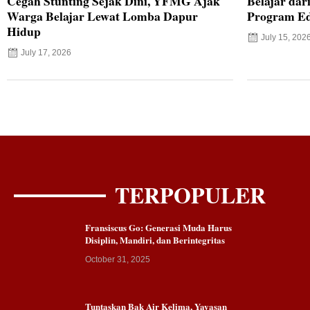
Cegah Stunting Sejak Dini, YFMG Ajak
Belajar dar
Warga Belajar Lewat Lomba Dapur
Program Ed
Hidup
July 15, 202
July 17, 2026
TERPOPULER
Fransiscus Go: Generasi Muda Harus
Disiplin, Mandiri, dan Berintegritas
October 31, 2025
Tuntaskan Bak Air Kelima, Yayasan