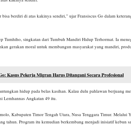
isa berdiri di atas kakinya sendiri,” ujar Fransiscus Go dalam keterang
sep Tumhiho, singkatan dari Tumbuh Mandiri Hidup Terhormat. Ia men
nkan gerakan moral untuk membangun masyarakat yang mandiri, produk
o: Kasus Pekerja Migran Harus Ditangani Secara Profesional
gantungkan hidup pada belas kasihan. Kalau dulu pahlawan berjuang me
ni Lemhannas Angkatan 49 itu.
aumolo, Kabupaten Timor Tengah Utara, Nusa Tenggara Timur. Melalui
ng tahun. Program itu kemudian berkembang menjadi inisiatif kebun sa