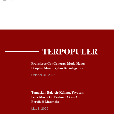
TERPOPULER
Fransiscus Go: Generasi Muda Harus
Disiplin, Mandiri, dan Berintegritas
October 31, 2025
Tuntaskan Bak Air Kelima, Yayasan
Felix Maria Go Perkuat Akses Air
Bersih di Maumolo
May 8, 2026