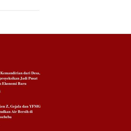
emandirian dari Desa,
royeksikan Jadi Pusat
n Ekonomi Baru
6
Gen Z, Gejala dan YFMG
udkan Air Bersih di
Noebeba
6