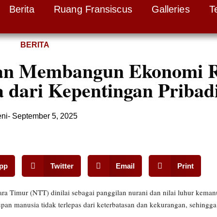
Berita
Ruang Fransiscus
Galleries
T
BERITA
ilan Membangun Ekonomi 
dari Kepentingan Pribad
ni
-
September 5, 2025
pp
Twitter
Email
Print
 Timur (NTT) dinilai sebagai panggilan nurani dan nilai luhur keman
idupan manusia tidak terlepas dari keterbatasan dan kekurangan, sehin