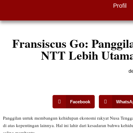
Profil
Skip
to
content
Fransiscus Go: Pangg
NTT Lebih Utama 
de
Facebook
WhatsA
Panggilan untuk membangun kehidupan ekonomi rakyat Nusa Tenggara
di atas kepentingan lainnya. Hal ini lahir dari kesadaran bahwa keh
saling membantu.