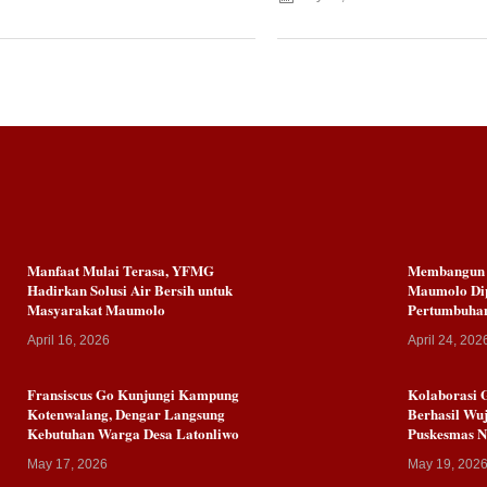
Manfaat Mulai Terasa, YFMG
Membangun K
Hadirkan Solusi Air Bersih untuk
Maumolo Dip
Masyarakat Maumolo
Pertumbuha
April 16, 2026
April 24, 202
Fransiscus Go Kunjungi Kampung
Kolaborasi 
Kotenwalang, Dengar Langsung
Berhasil Wuj
Kebutuhan Warga Desa Latonliwo
Puskesmas 
May 17, 2026
May 19, 202