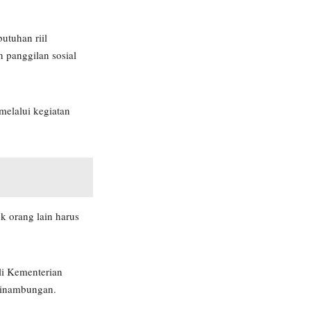
utuhan riil
n panggilan sosial
melalui kegiatan
k orang lain harus
li Kementerian
esinambungan.