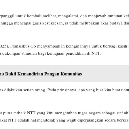
rpanggil untuk kembali melihat, mengalami, dan menjawab tuntutan keb
g hingga mencapai garis kesuksesan, ia tidak melupakan akar budaya da
025), Fransiskus Go menyampaikan keinginannya untuk berbagi kasih 
rta dukungan stimulan bagi kemajuan pendidikan di NTT.
nu Bukti Kemandirian Pangan Komunitas
 dilakukan setiap orang. Pada prinsipnya, apa yang bisa kita buat untu
u putra terbaik NTT yang kini mengemban tugas negara sebagai staf ah
rakat NTT adalah hal mendesak yang wajib diperjuangkan secara berk