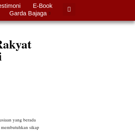
estimoni
E-Book
Garda Bajaga
Rakyat
i
usiaan yang berada
gga membutuhkan sikap