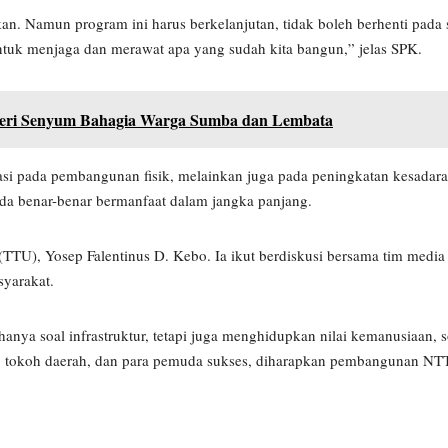
. Namun program ini harus berkelanjutan, tidak boleh berhenti pada sa
tuk menjaga dan merawat apa yang sudah kita bangun,” jelas SPK.
Beri Senyum Bahagia Warga Sumba dan Lembata
tasi pada pembangunan fisik, melainkan juga pada peningkatan kesadara
ada benar-benar bermanfaat dalam jangka panjang.
 (TTU), Yosep Falentinus D. Kebo. Ia ikut berdiskusi bersama tim medi
syarakat.
a soal infrastruktur, tetapi juga menghidupkan nilai kemanusiaan, so
h, tokoh daerah, dan para pemuda sukses, diharapkan pembangunan NT