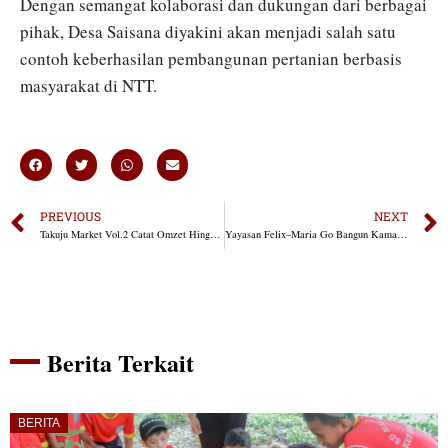
Dengan semangat kolaborasi dan dukungan dari berbagai
pihak, Desa Saisana diyakini akan menjadi salah satu
contoh keberhasilan pembangunan pertanian berbasis
masyarakat di NTT.
PREVIOUS
NEXT
Takuju Market Vol.2 Catat Omzet Hingga Rp2,1 Juta Per Hari, Gaungkan Semangat UMKM Lokal
Yayasan Felix–Maria Go Bangun Kamar Tambahan untuk Para Imam Purnabakti Keuskupan Atambua
Berita Terkait
BERITA