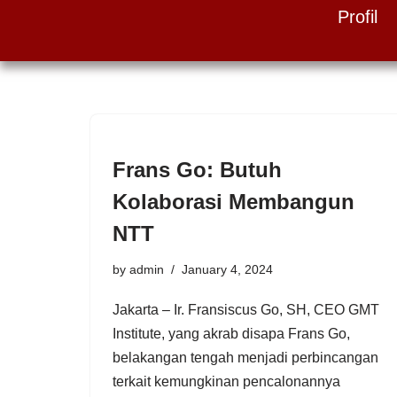
Profil
Skip
to
content
Frans Go: Butuh
Kolaborasi Membangun
NTT
by
admin
January 4, 2024
Jakarta – Ir. Fransiscus Go, SH, CEO GMT
Institute, yang akrab disapa Frans Go,
belakangan tengah menjadi perbincangan
terkait kemungkinan pencalonannya