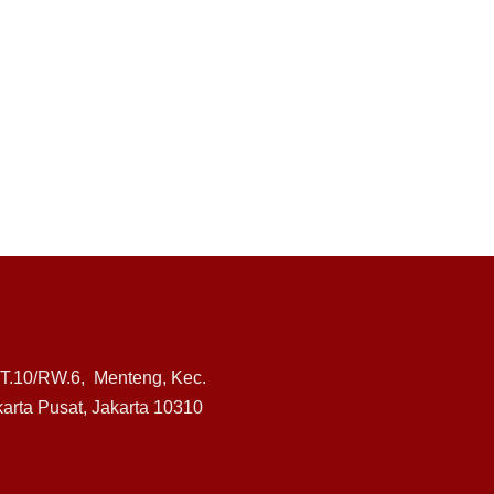
RT.10/RW.6, Menteng, Kec.
arta Pusat, Jakarta 10310