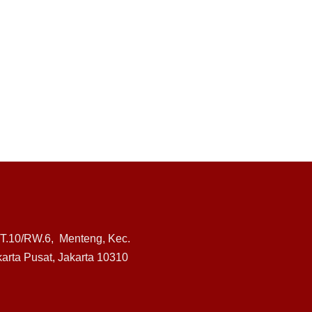
RT.10/RW.6, Menteng, Kec.
arta Pusat, Jakarta 10310