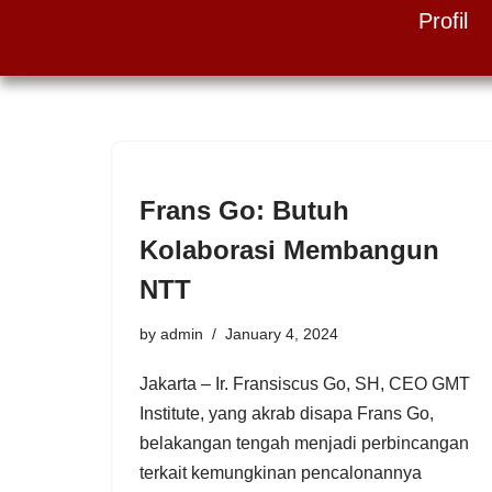
Profil
Skip
to
content
Frans Go: Butuh
Kolaborasi Membangun
NTT
by
admin
January 4, 2024
Jakarta – Ir. Fransiscus Go, SH, CEO GMT
Institute, yang akrab disapa Frans Go,
belakangan tengah menjadi perbincangan
terkait kemungkinan pencalonannya