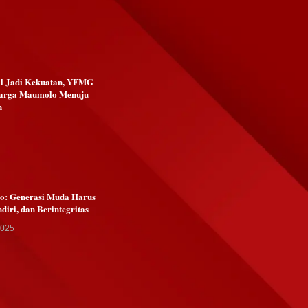
al Jadi Kekuatan, YFMG
arga Maumolo Menuju
n
Go: Generasi Muda Harus
ndiri, dan Berintegritas
2025