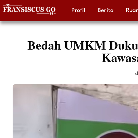
Profil
Berita
Ruan
Skip
to
content
Bedah UMKM Dukung
Kawas
d