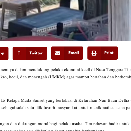
Email
Print
pp
Twitter
nya dalam mendukung pelaku ekonomi kecil di Nusa Tenggara Tim
 mikro, kecil, dan menengah (UMKM) agar mampu bertahan dan berkemb
 Es Kelapa Muda Sunset yang berlokasi di Kelurahan Nun Baun Delha 
agai salah satu titik favorit masyarakat untuk menikmati suasana pant
ingan dan dukungan moral bagi pelaku usaha. Tim relawan hadir untuk
an agar usaha yang dijalankan dapat semakin berkembang.