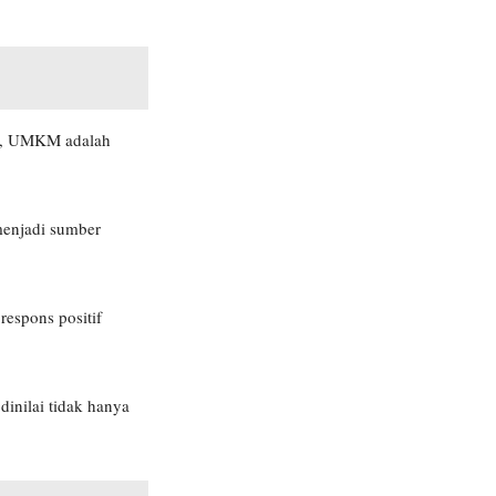
a, UMKM adalah
menjadi sumber
espons positif
inilai tidak hanya