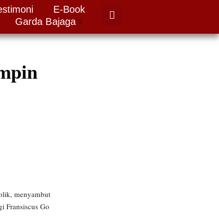
estimoni
E-Book
Garda Bajaga
mpin
tolik, menyambut
i Fransiscus Go