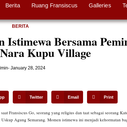
Berita
Ruang Fransiscus
Galleries
T
BERITA
n Istimewa Bersama Pemi
 Nara Kupu Village
dmin
-
January 28, 2024
pp
Twitter
Email
Print
at Fransiscus Go, seorang yang religius dan taat sebagai seorang Ka
 Uskup Agung Semarang. Momen istimewa ini menjadi kehormatan bag