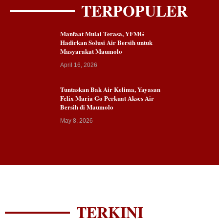
TERPOPULER
Manfaat Mulai Terasa, YFMG
Hadirkan Solusi Air Bersih untuk
Masyarakat Maumolo
April 16, 2026
Tuntaskan Bak Air Kelima, Yayasan
Felix Maria Go Perkuat Akses Air
Bersih di Maumolo
May 8, 2026
TERKINI