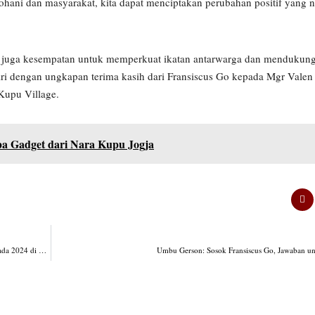
ohani dan masyarakat, kita dapat menciptakan perubahan positif yang 
tapi juga kesempatan untuk memperkuat ikatan antarwarga dan menduk
hiri dengan ungkapan terima kasih dari Fransiscus Go kepada Mgr Vale
Kupu Village.
pa Gadget dari Nara Kupu Jogja
Fransiscus Go Masuk Dalam Bursa Calon Gubernur Menurut Survei Peta Elektoral Pilkada 2024 di Provinsi NTT
Umbu Gerson: Sosok Fransiscus Go, Jawaban 