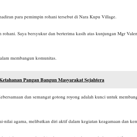
adiran para pemimpin rohani tersebut di Nara Kupu Village.
rohani. Saya bersyukur dan berterima kasih atas kunjungan Mgr Val
n dalam membangun komunitas.
n Ketahanan Pangan Bangun Masyarakat Sejahtera
a. Kebersamaan dan semangat gotong royong adalah kunci untuk memba
ai-nilai agama, melibatkan diri aktif dalam kegiatan keagamaan dan ke