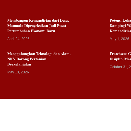
Membangun Kemandirian dari Desa,
Potensi Lok
Maumolo Diproyeksikan Jadi Pusat
Dampingi W
Pertumbuhan Ekonomi Baru
Kemandiria
April 24, 2026
May 1, 2026
Menggabungkan Teknologi dan Alam,
Fransiscus 
NKV Dorong Pertanian
Disiplin, Ma
Berkelanjutan
October 31, 
May 13, 2026