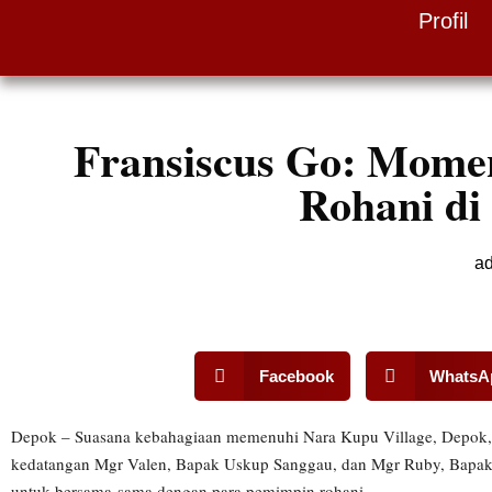
Profil
Skip
to
content
Fransiscus Go: Mome
Rohani di
a
Facebook
WhatsA
Depok – Suasana kebahagiaan memenuhi Nara Kupu Village, Depok, sa
kedatangan Mgr Valen, Bapak Uskup Sanggau, dan Mgr Ruby, Bapak
untuk bersama-sama dengan para pemimpin rohani.