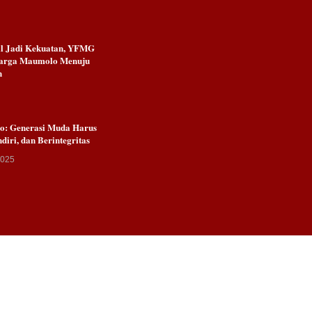
al Jadi Kekuatan, YFMG
arga Maumolo Menuju
n
Go: Generasi Muda Harus
ndiri, dan Berintegritas
2025