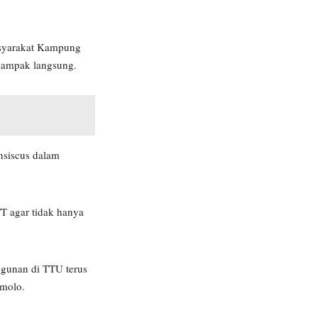
masyarakat Kampung
dampak langsung.
nsiscus dalam
T agar tidak hanya
ngunan di TTU terus
molo.