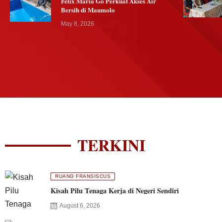
Felix Maria Go Perkuat Akses Air
Bersih di Maumolo
May 8, 2026
TERKINI
RUANG FRANSISCUS
Kisah Pilu Tenaga Kerja di Negeri Sendiri
August 6, 2026