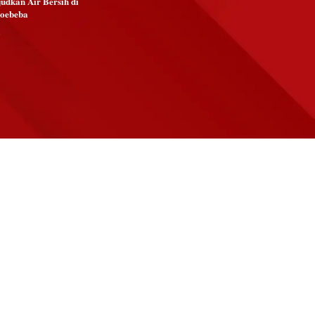
udkan Air Bersih di
Noebeba
6