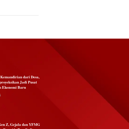
emandirian dari Desa,
royeksikan Jadi Pusat
n Ekonomi Baru
6
Gen Z, Gejala dan YFMG