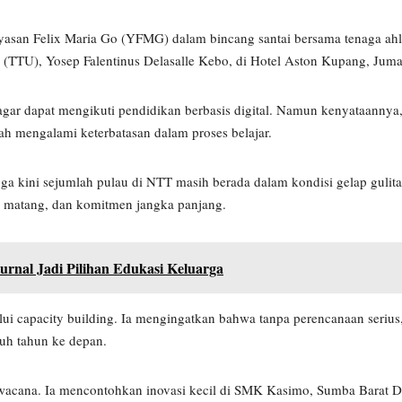
yasan Felix Maria Go (YFMG) dalam bincang santai bersama tenaga ah
(TTU), Yosep Falentinus Delasalle Kebo, di Hotel Aston Kupang, Jumat
 agar dapat mengikuti pendidikan berbasis digital. Namun kenyataanny
lah mengalami keterbatasan dalam proses belajar.
ingga kini sejumlah pulau di NTT masih berada dalam kondisi gelap gulit
n matang, dan komitmen jangka panjang.
urnal Jadi Pilihan Edukasi Keluarga
 capacity building. Ia mengingatkan bahwa tanpa perencanaan serius,
luh tahun ke depan.
 wacana. Ia mencontohkan inovasi kecil di SMK Kasimo, Sumba Barat D