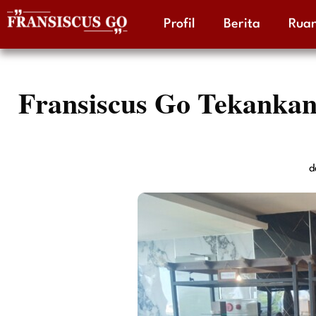
Profil
Berita
Ruan
Skip
to
content
Fransiscus Go Tekanka
d