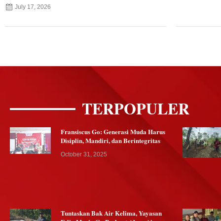
July 17, 2026
TERPOPULER
Fransiscus Go: Generasi Muda Harus
Disiplin, Mandiri, dan Berintegritas
October 31, 2025
Tuntaskan Bak Air Kelima, Yayasan