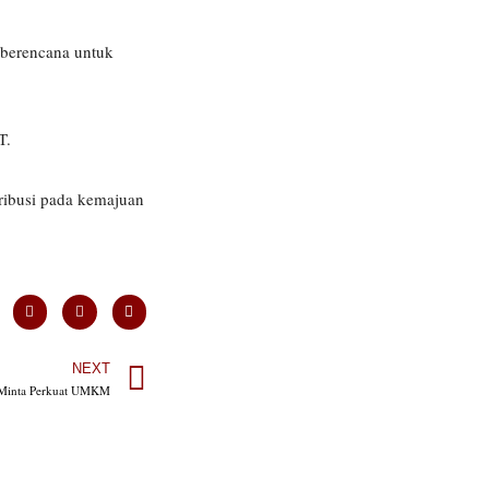
 berencana untuk
T.
ribusi pada kemajuan
NEXT
o Minta Perkuat UMKM