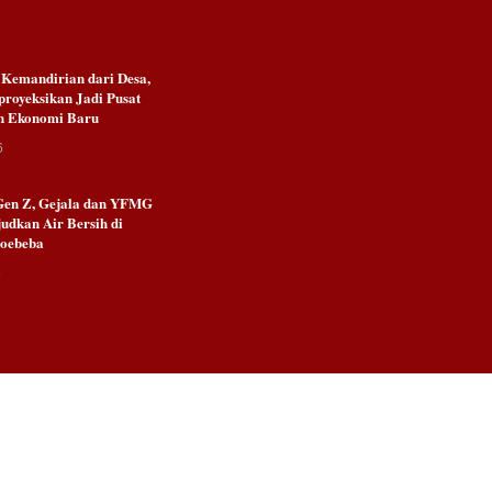
emandirian dari Desa,
royeksikan Jadi Pusat
n Ekonomi Baru
6
Gen Z, Gejala dan YFMG
udkan Air Bersih di
Noebeba
6