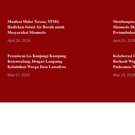
Manfaat Mulai Terasa, YFMG
Membangun K
Hadirkan Solusi Air Bersih untuk
Maumolo Dip
Masyarakat Maumolo
Pertumbuha
April 16, 2026
April 24, 202
Fransiscus Go Kunjungi Kampung
Kolaborasi 
Kotenwalang, Dengar Langsung
Berhasil Wuj
Kebutuhan Warga Desa Latonliwo
Puskesmas 
May 17, 2026
May 19, 202