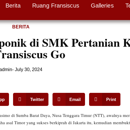
Berita
Ruang Fransiscus
Galleries
T
BERITA
ponik di SMK Pertanian 
Fransiscus Go
admin
-
July 30, 2024
pp
Twitter
Email
Print
Kasimo di Sumba Barat Daya, Nusa Tenggara Timur (NTT), awalnya mer
saha asal Timor yang sukses berkiprah di Jakarta itu, kemudian membu