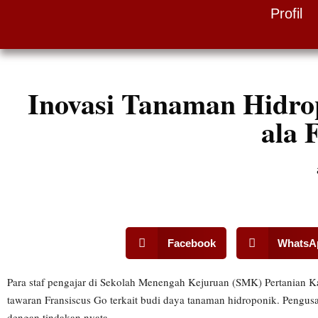
Profil
Skip
to
content
Inovasi Tanaman Hidro
ala 
Facebook
WhatsA
Para staf pengajar di Sekolah Menengah Kejuruan (SMK) Pertanian 
tawaran Fransiscus Go terkait budi daya tanaman hidroponik. Pengu
dengan tindakan nyata.