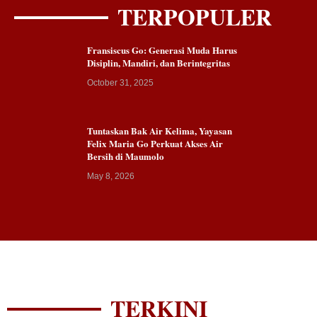
TERPOPULER
Fransiscus Go: Generasi Muda Harus
Disiplin, Mandiri, dan Berintegritas
October 31, 2025
Tuntaskan Bak Air Kelima, Yayasan
Felix Maria Go Perkuat Akses Air
Bersih di Maumolo
May 8, 2026
TERKINI