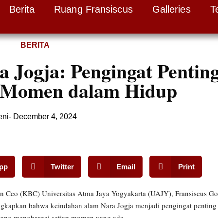
Berita
Ruang Fransiscus
Galleries
T
BERITA
 Jogja: Pengingat Pentin
 Momen dalam Hidup
eni
-
December 4, 2024
pp
Twitter
Email
Print
an Ceo (KBC) Universitas Atma Jaya Yogyakarta (UAJY), Fransiscus G
kapkan bahwa keindahan alam Nara Jogja menjadi pengingat penting
entang menghargai setiap momen yang ada.