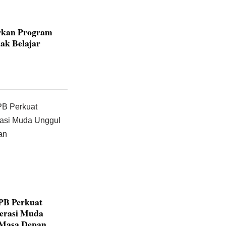
rkan Program
ak Belajar
IPB Perkuat
nerasi Muda
 Masa Depan