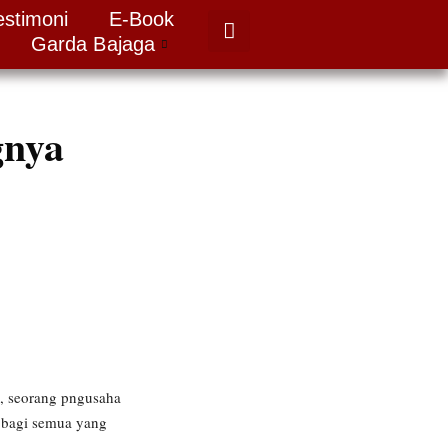
estimoni
E-Book
Garda Bajaga
gnya
o, seorang pngusaha
 bagi semua yang