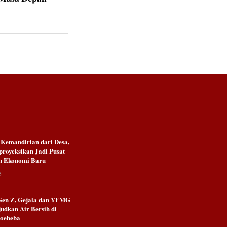
emandirian dari Desa,
royeksikan Jadi Pusat
n Ekonomi Baru
6
Gen Z, Gejala dan YFMG
udkan Air Bersih di
Noebeba