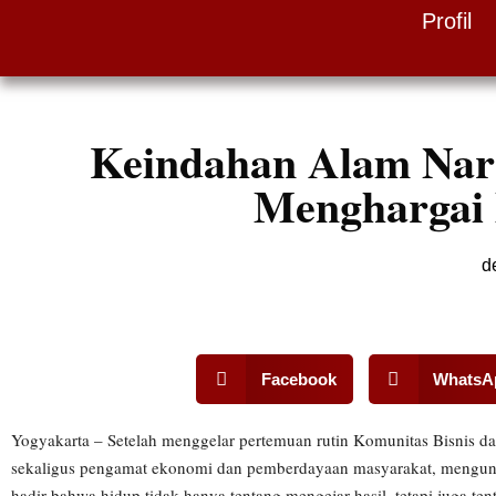
Profil
Skip
to
content
Keindahan Alam Nara
Menghargai
d
Facebook
WhatsA
Yogyakarta – Setelah menggelar pertemuan rutin Komunitas Bisnis d
sekaligus pengamat ekonomi dan pemberdayaan masyarakat, mengung
hadir bahwa hidup tidak hanya tentang mengejar hasil, tetapi juga t