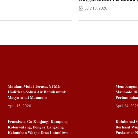
6
July 13, 2026
Manfaat Mulai Terasa, YFMG
Membangun K
Hadirkan Solusi Air Bersih untuk
Maumolo Dip
Masyarakat Maumolo
Pertumbuha
April 16, 2026
April 24, 202
Fransiscus Go Kunjungi Kampung
Kolaborasi 
Kotenwalang, Dengar Langsung
Berhasil Wuj
Kebutuhan Warga Desa Latonliwo
Puskesmas 