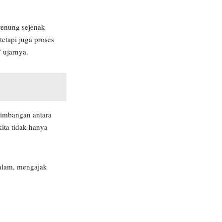
renung sejenak
etapi juga proses
” ujarnya.
eimbangan antara
ta tidak hanya
alam, mengajak