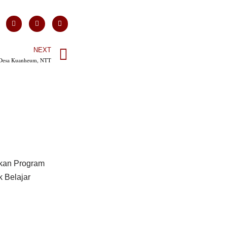
NEXT
 Desa Kuanheum, NTT