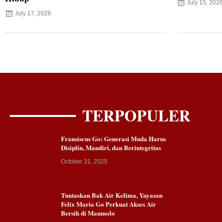
July 15, 202
July 17, 2026
TERPOPULER
Fransiscus Go: Generasi Muda Harus
Disiplin, Mandiri, dan Berintegritas
October 31, 2025
Tuntaskan Bak Air Kelima, Yayasan
Felix Maria Go Perkuat Akses Air
Bersih di Maumolo