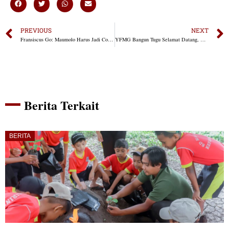
PREVIOUS
NEXT
Fransiscus Go: Maumolo Harus Jadi Contoh Desa Mandiri di NTT
YFMG Bangun Tugu Selamat Datang, Maumolo Bersolek Sambut Wisatawan
Berita Terkait
BERITA