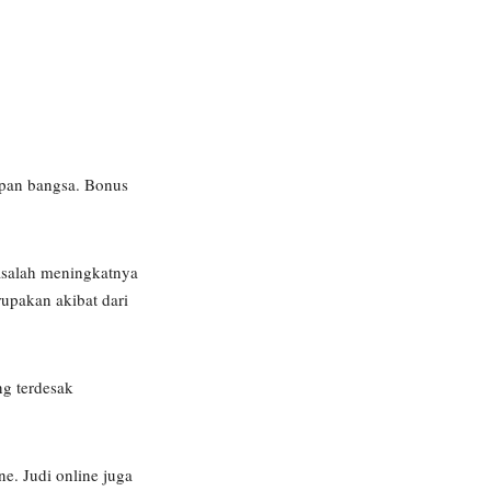
pan bangsa. Bonus
asalah meningkatnya
upakan akibat dari
ng terdesak
e. Judi online juga