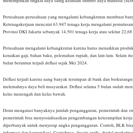
menempatkan tingkat daya saing keahlian sumber daya manusia (SDM) 
Perusahaan-perusahaan yang mengalami kebangkrutan membuat bany
Ketenagakerjaan mencatat 63.947 tenaga kerja mengalami pemutusan
Provinsi DKI Jakarta sebanyak 14.501 tenaga kerja atau sekitar 22,68
Perusahaan mengalami kebangkrutan karena harus menaikkan produkti
kenaikan gaji, bahan baku, pelemahan rupiah, dan lain-lain. Selain i
bulan beruntun terjadi deflasi sejak Mei 2024.
Deflasi terjadi karena uang banyak tersimpan di bank dan berkurang
melemahnya daya beli masyarakat. Deflasi selama 5 bulan sudah meny
kelas menengah dan kelas bawah.
Demi mengatasi banyaknya jumlah pengangguran, pemerintah dan swas
pemerintah bisa menyosialisasikan pengembangan keterampilan kerja u
diperbanyak untuk menyerap angka pengangguran. Contoh, BLK bisa me
informasi dan komunikasi. Contohnya, desain grafis, digital marketing