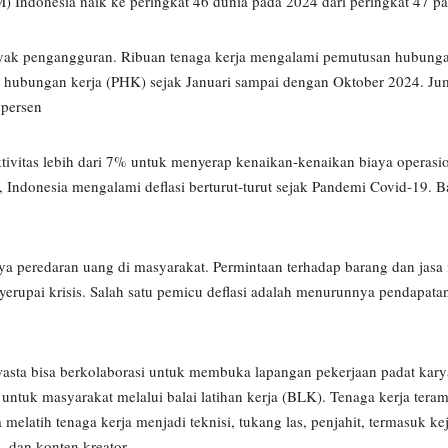
Indonesia naik ke peringkat 46 dunia pada 2024 dari peringkat 47 pad
ak pengangguran. Ribuan tenaga kerja mengalami pemutusan hubunga
 hubungan kerja (PHK) sejak Januari sampai dengan Oktober 2024. Ju
 persen
vitas lebih dari 7% untuk menyerap kenaikan-kenaikan biaya operasi
tu, Indonesia mengalami deflasi berturut-turut sejak Pandemi Covid-19. 
nya peredaran uang di masyarakat. Permintaan terhadap barang dan jas
erupai krisis. Salah satu pemicu deflasi adalah menurunnya pendapata
ta bisa berkolaborasi untuk membuka lapangan pekerjaan padat karya.
ntuk masyarakat melalui balai latihan kerja (BLK). Tenaga kerja teram
latih tenaga kerja menjadi teknisi, tukang las, penjahit, termasuk ke
, dan konten kreator.