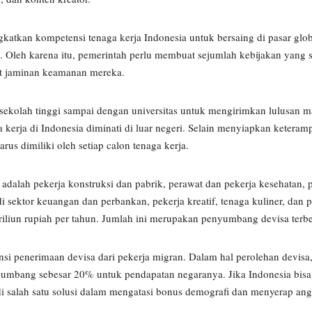
atkan kompetensi tenaga kerja Indonesia untuk bersaing di pasar glob
al. Oleh karena itu, pemerintah perlu membuat sejumlah kebijakan yang
ut jaminan keamanan mereka.
sekolah tinggi sampai dengan universitas untuk mengirimkan lulusan m
erja di Indonesia diminati di luar negeri. Selain menyiapkan keteramp
us dimiliki oleh setiap calon tenaga kerja.
i adalah pekerja konstruksi dan pabrik, perawat dan pekerja kesehatan, p
di sektor keuangan dan perbankan, pekerja kreatif, tenaga kuliner, dan 
riliun rupiah per tahun. Jumlah ini merupakan penyumbang devisa terbe
si penerimaan devisa dari pekerja migran. Dalam hal perolehan devisa
menyumbang sebesar 20% untuk pendapatan negaranya. Jika Indonesia bi
adi salah satu solusi dalam mengatasi bonus demografi dan menyerap a