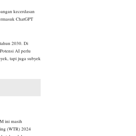
mbangan kecerdasan
 termasuk ChatGPT
tahun 2030. Di
Potensi AI perlu
ek, tapi juga subyek
M ini masih
nking (WTR) 2024