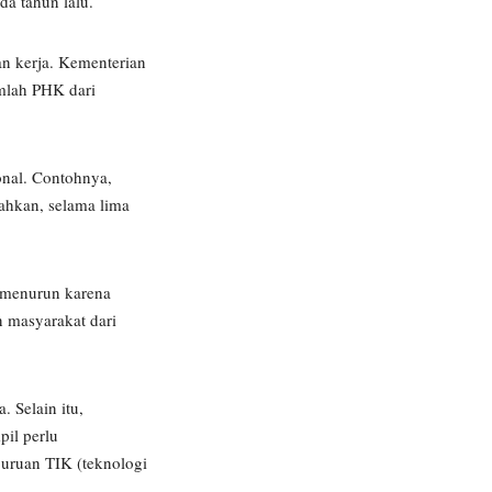
a tahun lalu.
n kerja. Kementerian
mlah PHK dari
onal. Contohnya,
Bahkan, selama lima
a menurun karena
n masyarakat dari
 Selain itu,
pil perlu
juruan TIK (teknologi