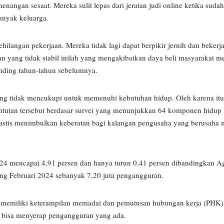
nangan sesaat. Mereka sulit lepas dari jeratan judi online ketika sudah
anyak keluarga.
ilangan pekerjaan. Mereka tidak lagi dapat berpikir jernih dan beker
n yang tidak stabil inilah yang mengakibatkan daya beli masyarakat me
ding tahun-tahun sebelumnya.
ng tidak mencukupi untuk memenuhi kebutuhan hidup. Oleh karena itu,
utan tersebut berdasar survei yang menunjukkan 64 komponen hidup l
 drastis menimbulkan keberatan bagi kalangan pengusaha yang berusah
4 mencapai 4,91 persen dan hanya turun 0,41 persen dibandingkan A
ing Februari 2024 sebanyak 7,20 juta pengangguran.
k memiliki keterampilan memadai dan pemutusan hubungan kerja (PHK) 
um bisa menyerap pengangguran yang ada.