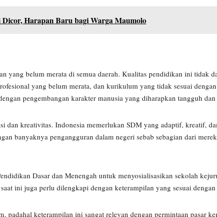
 Dicor, Harapan Baru bagi Warga Maumolo
an yang belum merata di semua daerah. Kualitas pendidikan ini tidak da
r profesional yang belum merata, dan kurikulum yang tidak sesuai deng
gi dengan pengembangan karakter manusia yang diharapkan tangguh dan 
i dan kreativitas. Indonesia memerlukan SDM yang adaptif, kreatif, d
engan banyaknya pengangguran dalam negeri sebab sebagian dari merek
endidikan Dasar dan Menengah untuk menyosialisasikan sekolah kejuru
aat ini juga perlu dilengkapi dengan keterampilan yang sesuai dengan d
nim, padahal keterampilan ini sangat relevan dengan permintaan pasar 