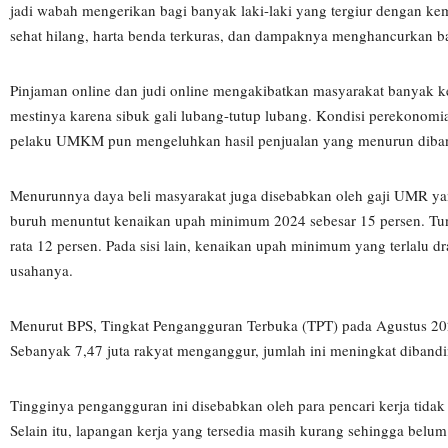
jadi wabah mengerikan bagi banyak laki-laki yang tergiur dengan keme
sehat hilang, harta benda terkuras, dan dampaknya menghancurkan b
Pinjaman online dan judi online mengakibatkan masyarakat banyak keh
mestinya karena sibuk gali lubang-tutup lubang. Kondisi perekonomia
pelaku UMKM pun mengeluhkan hasil penjualan yang menurun diban
Menurunnya daya beli masyarakat juga disebabkan oleh gaji UMR ya
buruh menuntut kenaikan upah minimum 2024 sebesar 15 persen. Tunt
rata 12 persen. Pada sisi lain, kenaikan upah minimum yang terlalu
usahanya.
Menurut BPS, Tingkat Pengangguran Terbuka (TPT) pada Agustus 202
Sebanyak 7,47 juta rakyat menganggur, jumlah ini meningkat diband
Tingginya pengangguran ini disebabkan oleh para pencari kerja tida
Selain itu, lapangan kerja yang tersedia masih kurang sehingga bel