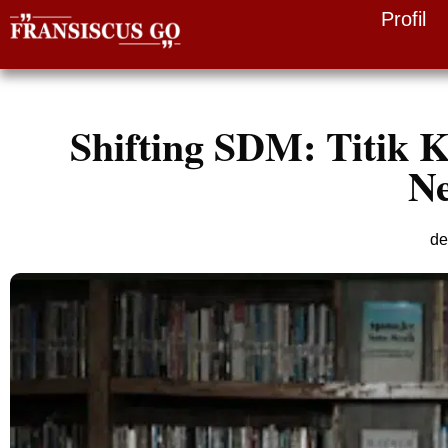
Profil
Skip
to
content
Shifting SDM: Titik 
N
de