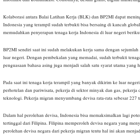
Kolaborasi antara Balai Latihan Kerja (BLK) dan BP2MI dapat meningk
Indonesia yang terampil sudah terbukti bisa bersaing di kancah glob
memudahkan penyerapan tenaga kerja Indonesia di luar negeri berik
BP2MI sendiri saat ini sudah melakukan kerja sama dengan sejumlah 
luar negeri. Dengan pembekalan yang memadai, sudah terbukti tenaga k
penguasaan bahasa asing juga menjadi salah satu syarat utama yang har
Pada saat ini tenaga kerja terampil yang banyak dikirim ke luar neger
perhotelan dan pariwisata, pekerja di sektor minyak dan gas, pekerja 
teknologi. Pekerja migran menyumbang devisa rata-rata sebesar 227 t
Dalam hal perolehan devisa, Indonesia bisa memaksimalkan lagi poten
tertinggal dari Filipina. Filipina memperoleh devisa negara yang 
perolehan devisa negara dari pekerja migran tentu hal ini akan menj