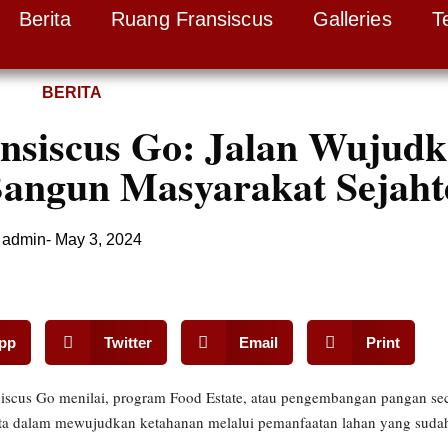
Berita
Ruang Fransiscus
Galleries
T
BERITA
ansiscus Go: Jalan Wujud
angun Masyarakat Sejaht
admin
-
May 3, 2024
pp
Twitter
Email
Print
scus Go menilai, program Food Estate, atau pengembangan pangan seca
a dalam mewujudkan ketahanan melalui pemanfaatan lahan yang sudah l