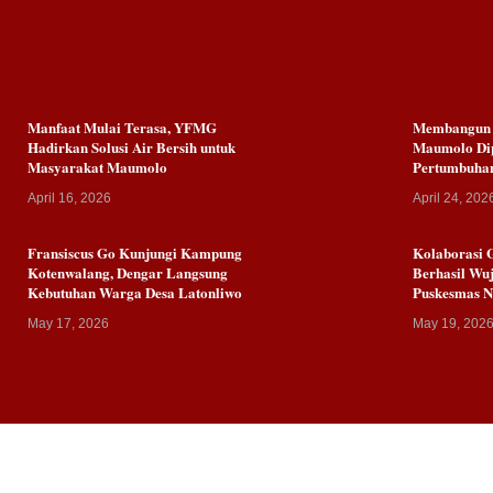
Manfaat Mulai Terasa, YFMG
Membangun K
Hadirkan Solusi Air Bersih untuk
Maumolo Dip
Masyarakat Maumolo
Pertumbuha
April 16, 2026
April 24, 202
Fransiscus Go Kunjungi Kampung
Kolaborasi 
Kotenwalang, Dengar Langsung
Berhasil Wuj
Kebutuhan Warga Desa Latonliwo
Puskesmas 
May 17, 2026
May 19, 202