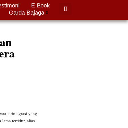
estimoni
E-Book
Garda Bajaga
kan
era
ra terintegrasi yang
ama tertidur, alias