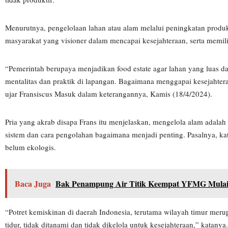
Menurutnya, pengelolaan lahan atau alam melalui peningkatan produk
masyarakat yang visioner dalam mencapai kesejahteraan, serta memili
“Pemerintah berupaya menjadikan food estate agar lahan yang luas dan
mentalitas dan praktik di lapangan. Bagaimana menggapai kesejahte
ujar Fransiscus Masuk dalam keterangannya, Kamis (18/4/2024).
Pria yang akrab disapa Frans itu menjelaskan, mengelola alam adala
sistem dan cara pengolahan bagaimana menjadi penting. Pasalnya, ka
belum ekologis.
Baca Juga
Bak Penampung Air Titik Keempat YFMG Mulai
“Potret kemiskinan di daerah Indonesia, terutama wilayah timur meru
tidur, tidak ditanami dan tidak dikelola untuk kesejahteraan,” katanya.