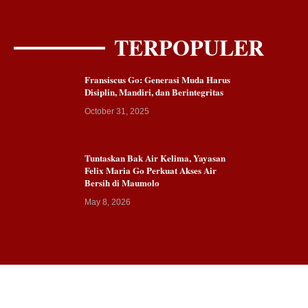
TERPOPULER
Fransiscus Go: Generasi Muda Harus
Disiplin, Mandiri, dan Berintegritas
October 31, 2025
Tuntaskan Bak Air Kelima, Yayasan
Felix Maria Go Perkuat Akses Air
Bersih di Maumolo
May 8, 2026