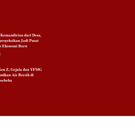
emandirian dari Desa,
royeksikan Jadi Pusat
n Ekonomi Baru
6
Gen Z, Gejala dan YFMG
udkan Air Bersih di
Noebeba
6