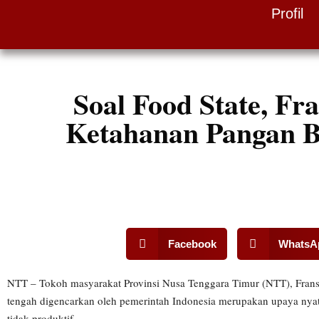
Profil
Skip
to
content
Soal Food State, Fr
Ketahanan Pangan B
Facebook
WhatsA
NTT – Tokoh masyarakat Provinsi Nusa Tenggara Timur (NTT), Fransi
tengah digencarkan oleh pemerintah Indonesia merupakan upaya nyat
tidak produktif.