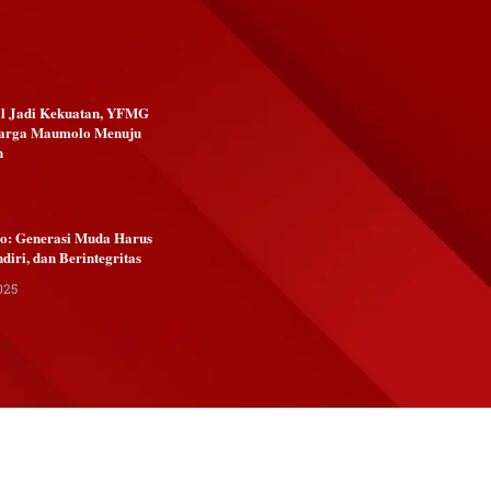
al Jadi Kekuatan, YFMG
arga Maumolo Menuju
n
Go: Generasi Muda Harus
ndiri, dan Berintegritas
025