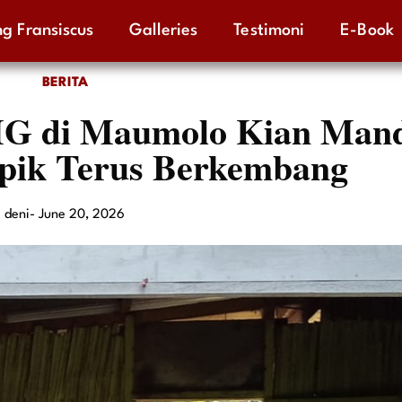
g Fransiscus
Galleries
Testimoni
E-Book
BERITA
di Maumolo Kian Mandi
ipik Terus Berkembang
deni
-
June 20, 2026