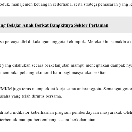
duk, manajemen keuangan sederhana, serta strategi pemasaran yang leb
ng Belajar Anak Berkat Bangkitnya Sektor Pertanian
percaya diri di kalangan anggota kelompok. Mereka kini semakin akti
t yang dilakukan secara berkelanjutan mampu menciptakan dampak nya
 membuka peluang ekonomi baru bagi masyarakat sekitar.
 UMKM juga terus memperkuat kerja sama antaranggota. Semangat goton
aha yang telah dirintis bersama.
tu indikator keberhasilan program pemberdayaan masyarakat. Oleh 
 terbentuk mampu berkembang secara berkelanjutan.