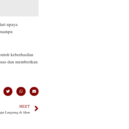
ari upaya
r mampu
ntoh keberhasilan
 luas dan memberikan
NEXT
jar Langsung di Alam