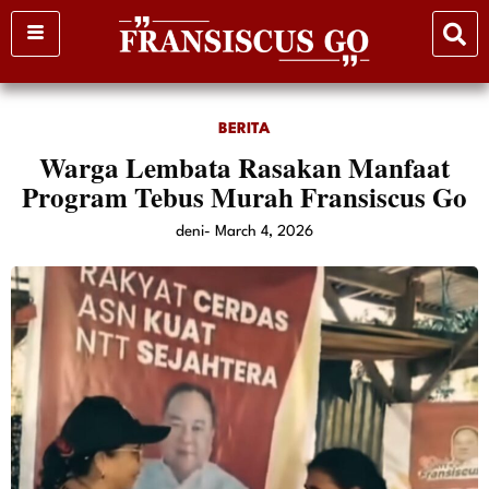
Skip
to
content
BERITA
Warga Lembata Rasakan Manfaat
Program Tebus Murah Fransiscus Go
deni
-
March 4, 2026