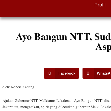
Profil
Skip
to
content
Ayo Bangun NTT, Sudu
Asp
Facebook
WhatsA
oleh: Robert Kadang
Ajakan Gubernur NTT, Melkianus Lakalena, “Ayo Bangun NTT” disamb
Jakarta itu, mengatakan, spirit yang dilecutkan gubernur Melki Lak