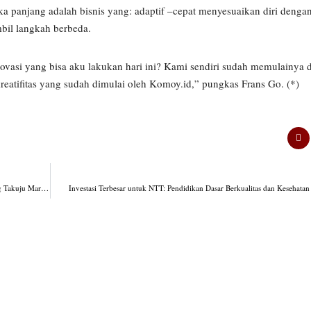
 panjang adalah bisnis yang: adaptif –cepat menyesuaikan diri dengan
mbil langkah berbeda.
inovasi yang bisa aku lakukan hari ini? Kami sendiri sudah memulainya
atifitas yang sudah dimulai oleh Komoy.id,” pungkas Frans Go. (*)
UMKM Harapkan Dukungan Berkelanjutan dari Yayasan Felix Maria Go Melalui Ajang Takuju Market
Investasi Terbesar untuk NTT: Pendidikan Dasar Berkualitas dan Kesehata