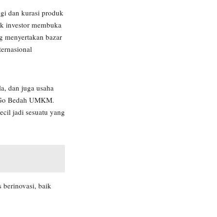
gi dan kurasi produk
hak investor membuka
ng menyertakan bazar
ernasional
a, dan juga usaha
s Go Bedah UMKM.
cil jadi sesuatu yang
 berinovasi, baik