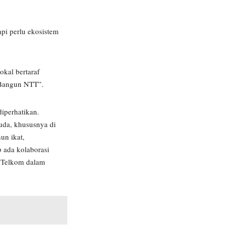
pi perlu ekosistem
kal bertaraf
 Bangun NTT”.
iperhatikan.
da, khususnya di
un ikat,
p ada kolaborasi
n Telkom dalam