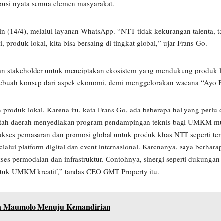
busi nyata semua elemen masyarakat.
 (14/4), melalui layanan WhatsApp. “NTT tidak kekurangan talenta, ta
roduk lokal, kita bisa bersaing di tingkat global,” ujar Frans Go.
dan stakeholder untuk menciptakan ekosistem yang mendukung produk lo
an sebuah konsep dari aspek ekonomi, demi menggelorakan wacana “Ayo
oduk lokal. Karena itu, kata Frans Go, ada beberapa hal yang perlu d
ntah daerah menyediakan program pendampingan teknis bagi UMKM mu
 akses pemasaran dan promosi global untuk produk khas NTT seperti ten
lalui platform digital dan event internasional. Karenanya, saya berhara
ses permodalan dan infrastruktur. Contohnya, sinergi seperti dukunga
 untuk UMKM kreatif,” tandas CEO GMT Property itu.
an Maumolo Menuju Kemandirian