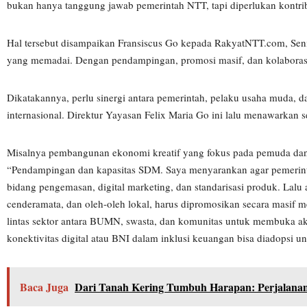
bukan hanya tanggung jawab pemerintah NTT, tapi diperlukan kontri
Hal tersebut disampaikan Fransiscus Go kepada RakyatNTT.com, Senin
yang memadai. Dengan pendampingan, promosi masif, dan kolaborasi, p
Dikatakannya, perlu sinergi antara pemerintah, pelaku usaha muda, 
internasional. Direktur Yayasan Felix Maria Go ini lalu menawark
Misalnya pembangunan ekonomi kreatif yang fokus pada pemuda dan pr
“Pendampingan dan kapasitas SDM. Saya menyarankan agar pemeri
bidang pengemasan, digital marketing, dan standarisasi produk. Lalu
cenderamata, dan oleh-oleh lokal, harus dipromosikan secara masif me
lintas sektor antara BUMN, swasta, dan komunitas untuk membuka ak
konektivitas digital atau BNI dalam inklusi keuangan bisa diadopsi
Baca Juga
Dari Tanah Kering Tumbuh Harapan: Perjalan