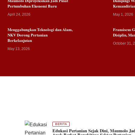
Maumolo Diproyeksikan Jadi Pusat
Dampingi W
Pertumbuhan Ekonomi Baru
Kemandiria
April 24, 2026
May 1, 2026
Menggabungkan Teknologi dan Alam,
Fransiscus 
NKV Dorong Pertanian
Disiplin, Ma
Berkelanjutan
October 31, 
May 13, 2026
BERITA
Edukasi Pertanian Sejak Dini, Maumolo Jad
Anak Berkat Bangkitnya Sektor Pertanian