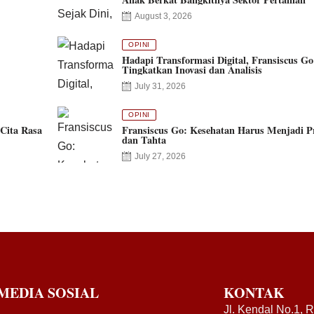
August 3, 2026
OPINI
Hadapi Transformasi Digital, Fransiscus Go
Tingkatkan Inovasi dan Analisis
July 31, 2026
OPINI
Cita Rasa
Fransiscus Go: Kesehatan Harus Menjadi Pr
dan Tahta
July 27, 2026
MEDIA SOSIAL
KONTAK
Jl. Kendal No.1, 