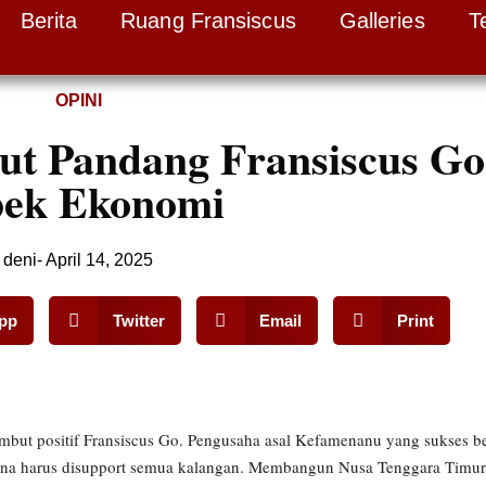
Berita
Ruang Fransiscus
Galleries
T
OPINI
t Pandang Fransiscus Go
ek Ekonomi
deni
-
April 14, 2025
pp
Twitter
Email
Print
ut positif Fransiscus Go. Pengusaha asal Kefamenanu yang sukses be
alena harus disupport semua kalangan. Membangun Nusa Tenggara Timur 