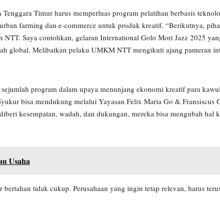
 Tenggara Timur harus memperluas program pelatihan berbasis teknolo
 urban farming dan e-commerce untuk produk kreatif. “Berikutnya, pi
inan NTT. Saya contohkan, gelaran International Golo Mori Jazz 2025 ya
ah global. Melibatkan pelaku UMKM NTT mengikuti ajang pameran int
an sejumlah program dalam upaya menunjang ekonomi kreatif para kawul
ukur bisa mendukung melalui Yayasan Felix Maria Go & Fransiscu
diberi kesempatan, wadah, dan dukungan, mereka bisa mengubah hal ke
au Usaha
 bertahan tidak cukup. Perusahaan yang ingin tetap relevan, harus terus