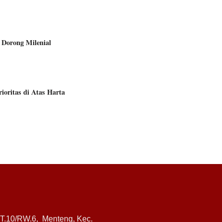
 Dorong Milenial
ioritas di Atas Harta
RT.10/RW.6, Menteng, Kec.