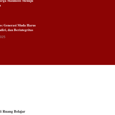
arga Maumolo Menuju
n
Go: Generasi Muda Harus
ndiri, dan Berintegritas
2025
i Ruang Belajar