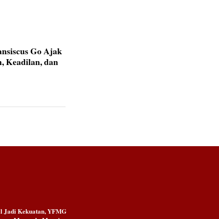
ansiscus Go Ajak
, Keadilan, dan
al Jadi Kekuatan, YFMG