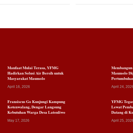
Manfaat Mulai Terasa, YFMG
Membangun K
Hadirkan Solusi Air Bersih untuk
Maumolo Dip
Masyarakat Maumolo
Pertumbuha
April 16, 2026
April 24, 202
Fransiscus Go Kunjungi Kampung
YFMG Tegas
Kotenwalang, Dengar Langsung
Lewat Pemb
Kebutuhan Warga Desa Latonliwo
Datang di 
May 17, 2026
April 25, 202