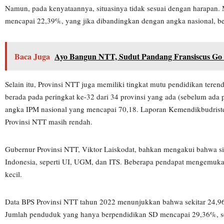
Namun, pada kenyataannya, situasinya tidak sesuai dengan harapan. 
mencapai 22,39%, yang jika dibandingkan dengan angka nasional, be
Baca Juga
Ayo Bangun NTT, Sudut Pandang Fransiscus Go
Selain itu, Provinsi NTT juga memiliki tingkat mutu pendidikan tere
berada pada peringkat ke-32 dari 34 provinsi yang ada (sebelum ada
angka IPM nasional yang mencapai 70,18. Laporan Kemendikbudrist
Provinsi NTT masih rendah.
Gubernur Provinsi NTT, Viktor Laiskodat, bahkan mengakui bahwa sisw
Indonesia, seperti UI, UGM, dan ITS. Beberapa pendapat mengemukak
kecil.
Data BPS Provinsi NTT tahun 2022 menunjukkan bahwa sekitar 24,96%
Jumlah penduduk yang hanya berpendidikan SD mencapai 29,36%, sem