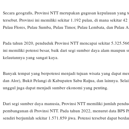
Secara geografis, Provinsi NTT merupakan gugusan kepulauan yang te
tersebut. Provinsi ini memiliki sekitar 1.192 pulau, di mana sekitar 4
Pulau Flores, Pulau Sumba, Pulau Timor, Pulau Lembata, dan Pulau Al
Pada tahun 2020, penduduk Provinsi NTT mencapai sekitar 5.325.566 j
ini memiliki potensi besar, baik dari segi sumber daya alam maupun s
kelautannya yang sangat kaya.
Banyak tempat yang berpotensi menjadi tujuan wisata yang dapat m
dan Alor), Bukit Pelangi di Kabupaten Sabu Raijua, dan lainnya. Selai
unggul juga dapat menjadi sumber ekonomi yang penting.
Dari segi sumber daya manusia, Provinsi NTT memiliki jumlah pendudu
pembangunan di Provinsi NTT. Pada tahun 2022, menurut data BPS Pro
sendiri berjumlah sekitar 1.571.859 jiwa. Potensi tersebut dapat berda