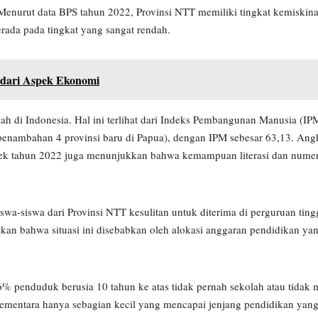
Menurut data BPS tahun 2022, Provinsi NTT memiliki tingkat kemiskina
rada pada tingkat yang sangat rendah.
 dari Aspek Ekonomi
ndah di Indonesia. Hal ini terlihat dari Indeks Pembangunan Manusia (I
 penambahan 4 provinsi baru di Papua), dengan IPM sebesar 63,13. Angk
ek tahun 2022 juga menunjukkan bahwa kemampuan literasi dan numer
a-siswa dari Provinsi NTT kesulitan untuk diterima di perguruan ting
an bahwa situasi ini disebabkan oleh alokasi anggaran pendidikan ya
 penduduk berusia 10 tahun ke atas tidak pernah sekolah atau tidak 
entara hanya sebagian kecil yang mencapai jenjang pendidikan yang l