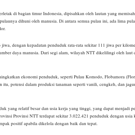
rletak di bagian timur Indonesia, dipisahkan oleh lautan yang memisa
2 pulaunya dihuni oleh manusia. Di antara semua pulau ini, ada lima pula
or.
iwa, dengan kepadatan penduduk rata-rata sekitar 111 jiwa per kilomet
umber daya manusia. Dari segi alam, wilayah NTT dikelilingi oleh laut
eningkatkan ekonomi penduduk, seperti Pulau Komodo, Flobamora (Flor
n itu, potensi dalam produksi tanaman seperti vanili, cengkeh, dan jag
k yang relatif besar dan usia kerja yang tinggi, yang dapat menjadi 
vinsi Provinsi NTT terdapat sekitar 3.022.421 penduduk dengan usia k
mpak positif apabila dikelola dengan baik dan tepat.