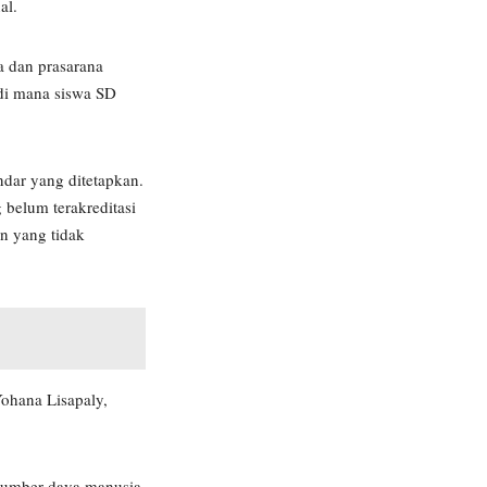
al.
a dan prasarana
 di mana siswa SD
dar yang ditetapkan.
belum terakreditasi
an yang tidak
ohana Lisapaly,
sumber daya manusia,