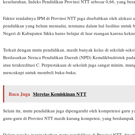
keseluruhan, Indeks Pendidikan Provinsi NTT sebesar 0,66, yang berar
Faktor rendahnya IPM di Provinsi NTT juga disebabkan oleh alokasi
pendidikan yang belum memadai, terutama dalam hal fasilitas untuk b
Negeri di Kabupaten Sikka harus belajar di luar ruangan karena keku
Terkait dengan mutu pendidikan, masih banyak kelas di sekolah-sek
Berdasarkan Neraca Pendidikan Daerah (NPD) Kemdikbudristek pada 2
atau terakreditasi C. Perpustakaan di sekolah juga sangat minim, mun
mencukupi untuk membeli buku-buku.
Baca Juga
Meretas Kemiskinan NTT
Selain itu, mutu pendidikan juga dipengaruhi oleh kompetensi guru
guru-guru di Provinsi NTT masih kurang kompeten, yang berdampak
Dalam rangka meningkatkan mutu pendidikan di Provinsi NTT, diper