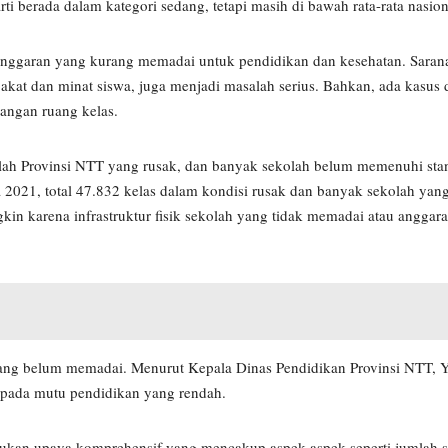
ti berada dalam kategori sedang, tetapi masih di bawah rata-rata nasion
 anggaran yang kurang memadai untuk pendidikan dan kesehatan. Saran
akat dan minat siswa, juga menjadi masalah serius. Bahkan, ada kasus
rangan ruang kelas.
olah Provinsi NTT yang rusak, dan banyak sekolah belum memenuhi stan
021, total 47.832 kelas dalam kondisi rusak dan banyak sekolah yang 
gkin karena infrastruktur fisik sekolah yang tidak memadai atau anggar
 yang belum memadai. Menurut Kepala Dinas Pendidikan Provinsi NTT, Y
 pada mutu pendidikan yang rendah.
lukan upaya komprehensif yang mencakup aspek-aspek seperti jumlah 