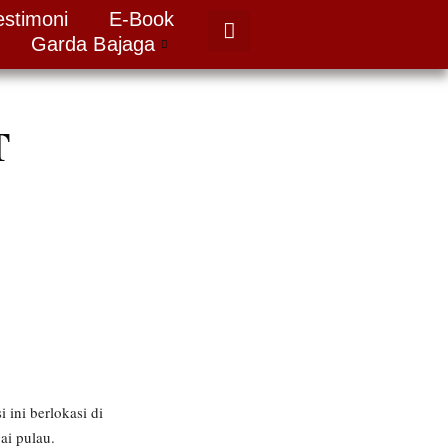
estimoni
E-Book
Garda Bajaga
T
 ini berlokasi di
ai pulau.