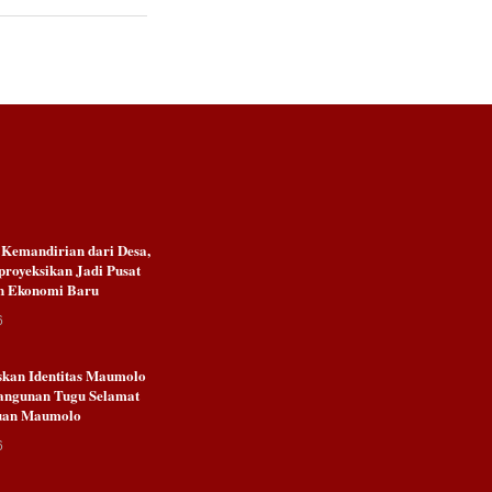
emandirian dari Desa,
royeksikan Jadi Pusat
n Ekonomi Baru
6
kan Identitas Maumolo
angunan Tugu Selamat
Kuan Maumolo
6