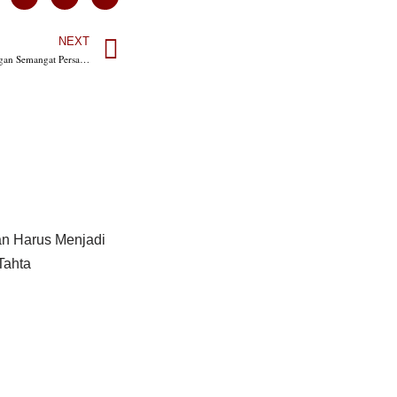
NEXT
Fransiscus Go Mengajak Masyarakat NTT Merayakan Natal dan Tahun Baru dengan Semangat Persatuan