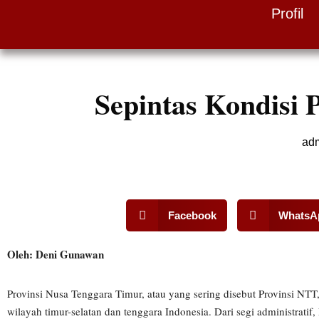
Profil
Skip
to
content
Sepintas Kondisi 
ad
Facebook
WhatsA
Oleh: Deni Gunawan
Provinsi Nusa Tenggara Timur, atau yang sering disebut Provinsi NTT, 
wilayah timur-selatan dan tenggara Indonesia. Dari segi administratif,