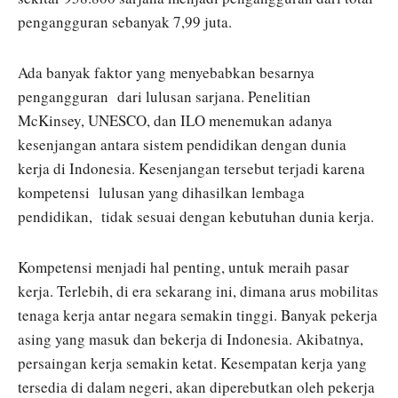
pengangguran sebanyak 7,99 juta.
Ada banyak faktor yang menyebabkan besarnya
pengangguran dari lulusan sarjana. Penelitian
McKinsey, UNESCO, dan ILO menemukan adanya
kesenjangan antara sistem pendidikan dengan dunia
kerja di Indonesia. Kesenjangan tersebut terjadi karena
kompetensi lulusan yang dihasilkan lembaga
pendidikan, tidak sesuai dengan kebutuhan dunia kerja.
Kompetensi menjadi hal penting, untuk meraih pasar
kerja. Terlebih, di era sekarang ini, dimana arus mobilitas
tenaga kerja antar negara semakin tinggi. Banyak pekerja
asing yang masuk dan bekerja di Indonesia. Akibatnya,
persaingan kerja semakin ketat. Kesempatan kerja yang
tersedia di dalam negeri, akan diperebutkan oleh pekerja