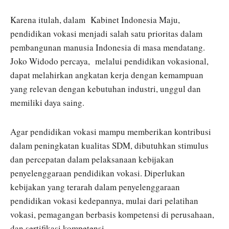
Karena itulah, dalam Kabinet Indonesia Maju,
pendidikan vokasi menjadi salah satu prioritas dalam
pembangunan manusia Indonesia di masa mendatang.
Joko Widodo percaya, melalui pendidikan vokasional,
dapat melahirkan angkatan kerja dengan kemampuan
yang relevan dengan kebutuhan industri, unggul dan
memiliki daya saing.
Agar pendidikan vokasi mampu memberikan kontribusi
dalam peningkatan kualitas SDM, dibutuhkan stimulus
dan percepatan dalam pelaksanaan kebijakan
penyelenggaraan pendidikan vokasi. Diperlukan
kebijakan yang terarah dalam penyelenggaraan
pendidikan vokasi kedepannya, mulai dari pelatihan
vokasi, pemagangan berbasis kompetensi di perusahaan,
dan sertifikasi kompetensi.