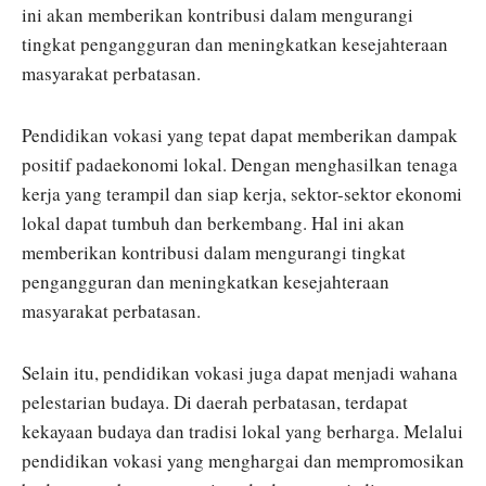
ini akan memberikan kontribusi dalam mengurangi
tingkat pengangguran dan meningkatkan kesejahteraan
masyarakat perbatasan.
Pendidikan vokasi yang tepat dapat memberikan dampak
positif padaekonomi lokal. Dengan menghasilkan tenaga
kerja yang terampil dan siap kerja, sektor-sektor ekonomi
lokal dapat tumbuh dan berkembang. Hal ini akan
memberikan kontribusi dalam mengurangi tingkat
pengangguran dan meningkatkan kesejahteraan
masyarakat perbatasan.
Selain itu, pendidikan vokasi juga dapat menjadi wahana
pelestarian budaya. Di daerah perbatasan, terdapat
kekayaan budaya dan tradisi lokal yang berharga. Melalui
pendidikan vokasi yang menghargai dan mempromosikan