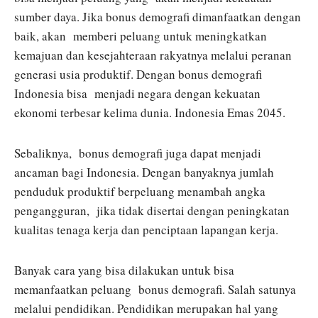
sumber daya. Jika bonus demografi dimanfaatkan dengan
baik, akan memberi peluang untuk meningkatkan
kemajuan dan kesejahteraan rakyatnya melalui peranan
generasi usia produktif. Dengan bonus demografi
Indonesia bisa menjadi negara dengan kekuatan
ekonomi terbesar kelima dunia. Indonesia Emas 2045.
Sebaliknya, bonus demografi juga dapat menjadi
ancaman bagi Indonesia. Dengan banyaknya jumlah
penduduk produktif berpeluang menambah angka
pengangguran, jika tidak disertai dengan peningkatan
kualitas tenaga kerja dan penciptaan lapangan kerja.
Banyak cara yang bisa dilakukan untuk bisa
memanfaatkan peluang bonus demografi. Salah satunya
melalui pendidikan. Pendidikan merupakan hal yang