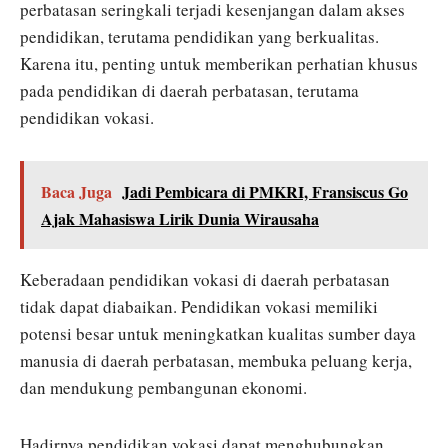
perbatasan seringkali terjadi kesenjangan dalam akses
pendidikan, terutama pendidikan yang berkualitas.
Karena itu, penting untuk memberikan perhatian khusus
pada pendidikan di daerah perbatasan, terutama
pendidikan vokasi.
Baca Juga
Jadi Pembicara di PMKRI, Fransiscus Go
Ajak Mahasiswa Lirik Dunia Wirausaha
Keberadaan pendidikan vokasi di daerah perbatasan
tidak dapat diabaikan. Pendidikan vokasi memiliki
potensi besar untuk meningkatkan kualitas sumber daya
manusia di daerah perbatasan, membuka peluang kerja,
dan mendukung pembangunan ekonomi.
Hadirnya pendidikan vokasi dapat menghubungkan