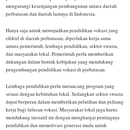
mengurangi kesenjangan pembangunan antara daerah
perbatasan dan daerah lainnya di Indonesia.
Hanya saja untuk mewujudkan pendidikan vokasi yang
efektif di daerah perbatasan, diperlukan kerja sama
antara pemerintah, lembaga pendidikan, sektor swasta,
dan masyarakat lokal. Pemerintah perlu memberikan
dukungan dalam bentuk kebijakan yang mendukung
pengembangan pendidikan vokasi di perbatasan.
Lembaga pendidikan perlu merancang program yang
sesuai dengan kebutuhan lokal. Sedangkan sektor swasta
dapat berperan dalam memberikan pelatihan dan peluang
kerja bagi lulusan vokasi. Masyarakat lokal juga harus
mendukung inisiatif ini dengan menghargai pentingnya
pendidikan dan memotivasi generasi muda untuk