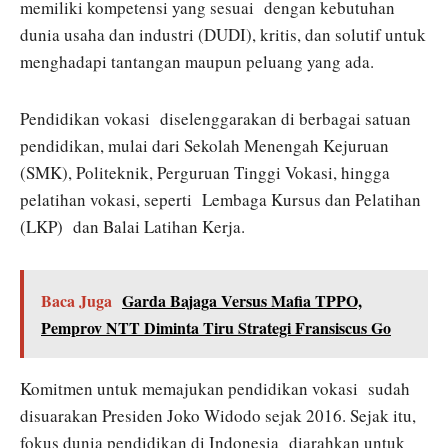
memiliki kompetensi yang sesuai dengan kebutuhan
dunia usaha dan industri (DUDI), kritis, dan solutif untuk
menghadapi tantangan maupun peluang yang ada.
Pendidikan vokasi diselenggarakan di berbagai satuan
pendidikan, mulai dari Sekolah Menengah Kejuruan
(SMK), Politeknik, Perguruan Tinggi Vokasi, hingga
pelatihan vokasi, seperti Lembaga Kursus dan Pelatihan
(LKP) dan Balai Latihan Kerja.
Baca Juga
Garda Bajaga Versus Mafia TPPO,
Pemprov NTT Diminta Tiru Strategi Fransiscus Go
Komitmen untuk memajukan pendidikan vokasi sudah
disuarakan Presiden Joko Widodo sejak 2016. Sejak itu,
fokus dunia pendidikan di Indonesia diarahkan untuk