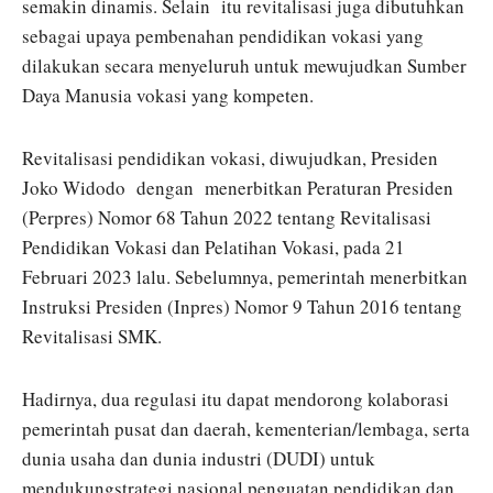
semakin dinamis. Selain itu revitalisasi juga dibutuhkan
sebagai upaya pembenahan pendidikan vokasi yang
dilakukan secara menyeluruh untuk mewujudkan Sumber
Daya Manusia vokasi yang kompeten.
Revitalisasi pendidikan vokasi, diwujudkan, Presiden
Joko Widodo dengan menerbitkan Peraturan Presiden
(Perpres) Nomor 68 Tahun 2022 tentang Revitalisasi
Pendidikan Vokasi dan Pelatihan Vokasi, pada 21
Februari 2023 lalu. Sebelumnya, pemerintah menerbitkan
Instruksi Presiden (Inpres) Nomor 9 Tahun 2016 tentang
Revitalisasi SMK.
Hadirnya, dua regulasi itu dapat mendorong kolaborasi
pemerintah pusat dan daerah, kementerian/lembaga, serta
dunia usaha dan dunia industri (DUDI) untuk
mendukungstrategi nasional penguatan pendidikan dan