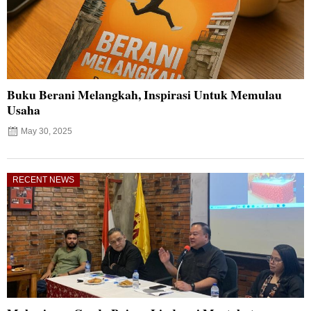
Buku Berani Melangkah, Inspirasi Untuk Memulau
Usaha
May 30, 2025
RECENT NEWS