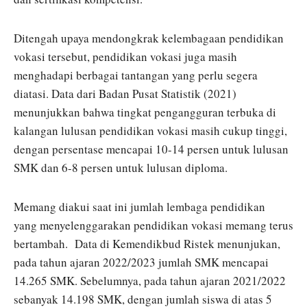
Ditengah upaya mendongkrak kelembagaan pendidikan
vokasi tersebut, pendidikan vokasi juga masih
menghadapi berbagai tantangan yang perlu segera
diatasi. Data dari Badan Pusat Statistik (2021)
menunjukkan bahwa tingkat pengangguran terbuka di
kalangan lulusan pendidikan vokasi masih cukup tinggi,
dengan persentase mencapai 10-14 persen untuk lulusan
SMK dan 6-8 persen untuk lulusan diploma.
Memang diakui saat ini jumlah lembaga pendidikan
yang menyelenggarakan pendidikan vokasi memang terus
bertambah. Data di Kemendikbud Ristek menunjukan,
pada tahun ajaran 2022/2023 jumlah SMK mencapai
14.265 SMK. Sebelumnya, pada tahun ajaran 2021/2022
sebanyak 14.198 SMK, dengan jumlah siswa di atas 5