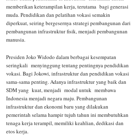
memberikan keterampilan kerja, terutama bagi generasi
muda. Pendidikan dan pelatihan vokasi semakin
diperkuat, seiring bergesernya strategi pembangunan dari
pembangunan infrastruktur fisik, menjadi pembangunan
manusia.
Presiden Joko Widodo dalam berbagai kesempatan
seringkali menyinggung tentang pentingnya pendidikan
vokasi. Bagi Jokowi, infrastruktur dan pendidikan vokasi
sama-sama penting. Adanya infrastruktur yang baik dan
SDM yang kuat, menjadi modal untuk membawa
Indonesia menjadi negara maju. Pembangunan
infrastruktur dan ekonomi baru yang dilakukan
pemerintah selama hampir tujuh tahun ini membutuhkan
tenaga kerja terampil, memiliki keahlian, dedikasi dan
etos kerja.