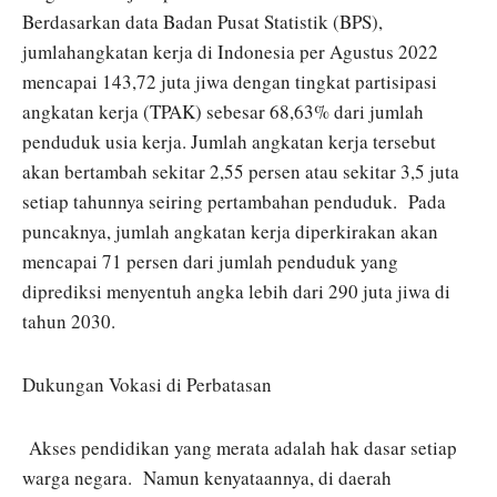
Berdasarkan data Badan Pusat Statistik (BPS),
jumlahangkatan kerja di Indonesia per Agustus 2022
mencapai 143,72 juta jiwa dengan tingkat partisipasi
angkatan kerja (TPAK) sebesar 68,63% dari jumlah
penduduk usia kerja. Jumlah angkatan kerja tersebut
akan bertambah sekitar 2,55 persen atau sekitar 3,5 juta
setiap tahunnya seiring pertambahan penduduk. Pada
puncaknya, jumlah angkatan kerja diperkirakan akan
mencapai 71 persen dari jumlah penduduk yang
diprediksi menyentuh angka lebih dari 290 juta jiwa di
tahun 2030.
Dukungan Vokasi di Perbatasan
Akses pendidikan yang merata adalah hak dasar setiap
warga negara. Namun kenyataannya, di daerah