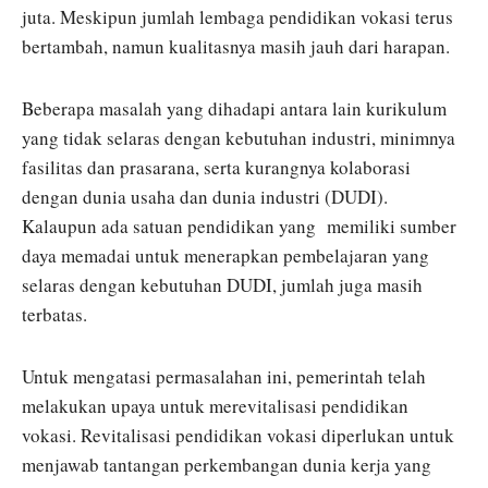
juta. Meskipun jumlah lembaga pendidikan vokasi terus
bertambah, namun kualitasnya masih jauh dari harapan.
Beberapa masalah yang dihadapi antara lain kurikulum
yang tidak selaras dengan kebutuhan industri, minimnya
fasilitas dan prasarana, serta kurangnya kolaborasi
dengan dunia usaha dan dunia industri (DUDI).
Kalaupun ada satuan pendidikan yang memiliki sumber
daya memadai untuk menerapkan pembelajaran yang
selaras dengan kebutuhan DUDI, jumlah juga masih
terbatas.
Untuk mengatasi permasalahan ini, pemerintah telah
melakukan upaya untuk merevitalisasi pendidikan
vokasi. Revitalisasi pendidikan vokasi diperlukan untuk
menjawab tantangan perkembangan dunia kerja yang