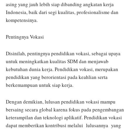
asing yang jauh lebih siap dibanding angkatan kerja
Indonesia, baik dari segi kualitas, profesionalisme dan
kompetensinya.
Pentingnya Vokasi
Disinilah, pentingnya pendidikan vokasi, sebagai upaya
untuk meningkatkan kualitas SDM dan menjawab
kebutuhan dunia kerja. Pendidikan vokasi, merupakan
pendidikan yang berorientasi pada keahlian serta
berkemampuan untuk siap kerja.
Dengan demikian, lulusan pendidikan vokasi mampu
bersaing secara global karena fokus pada pengembangan
keterampilan dan teknologi aplikatif. Pendidikan vokasi
dapat memberikan kontribusi melalui lulusannya yang