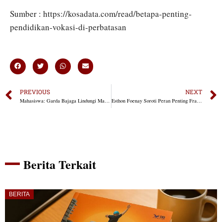
Sumber : https://kosadata.com/read/betapa-penting-
pendidikan-vokasi-di-perbatasan
PREVIOUS
NEXT
Mahasiswa: Garda Bajaga Lindungi Martabat Masyarakat NTT dari Sindikat TPPO
Esthon Foenay Soroti Peran Penting Fransiscus Go dalam Pembangunan NTT
Berita Terkait
BERITA