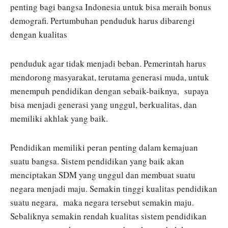
penting bagi bangsa Indonesia untuk bisa meraih bonus
demografi. Pertumbuhan penduduk harus dibarengi
dengan kualitas
penduduk agar tidak menjadi beban. Pemerintah harus
mendorong masyarakat, terutama generasi muda, untuk
menempuh pendidikan dengan sebaik-baiknya, supaya
bisa menjadi generasi yang unggul, berkualitas, dan
memiliki akhlak yang baik.
Pendidikan memiliki peran penting dalam kemajuan
suatu bangsa. Sistem pendidikan yang baik akan
menciptakan SDM yang unggul dan membuat suatu
negara menjadi maju. Semakin tinggi kualitas pendidikan
suatu negara, maka negara tersebut semakin maju.
Sebaliknya semakin rendah kualitas sistem pendidikan