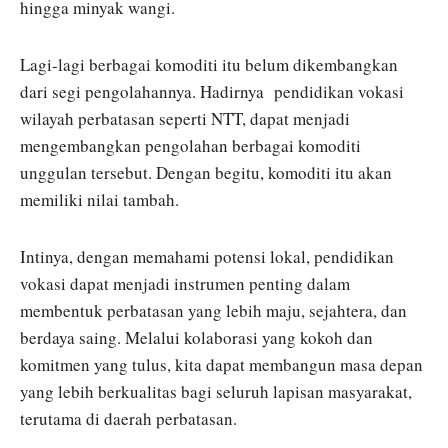
hingga minyak wangi.
Lagi-lagi berbagai komoditi itu belum dikembangkan
dari segi pengolahannya. Hadirnya pendidikan vokasi
wilayah perbatasan seperti NTT, dapat menjadi
mengembangkan pengolahan berbagai komoditi
unggulan tersebut. Dengan begitu, komoditi itu akan
memiliki nilai tambah.
Intinya, dengan memahami potensi lokal, pendidikan
vokasi dapat menjadi instrumen penting dalam
membentuk perbatasan yang lebih maju, sejahtera, dan
berdaya saing. Melalui kolaborasi yang kokoh dan
komitmen yang tulus, kita dapat membangun masa depan
yang lebih berkualitas bagi seluruh lapisan masyarakat,
terutama di daerah perbatasan.