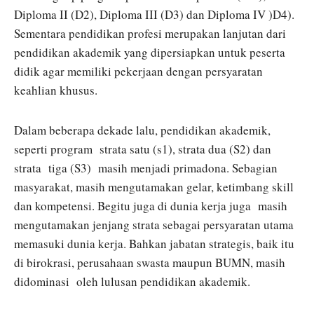
Diploma II (D2), Diploma III (D3) dan Diploma IV )D4).
Sementara pendidikan profesi merupakan lanjutan dari
pendidikan akademik yang dipersiapkan untuk peserta
didik agar memiliki pekerjaan dengan persyaratan
keahlian khusus.
Dalam beberapa dekade lalu, pendidikan akademik,
seperti program strata satu (s1), strata dua (S2) dan
strata tiga (S3) masih menjadi primadona. Sebagian
masyarakat, masih mengutamakan gelar, ketimbang skill
dan kompetensi. Begitu juga di dunia kerja juga masih
mengutamakan jenjang strata sebagai persyaratan utama
memasuki dunia kerja. Bahkan jabatan strategis, baik itu
di birokrasi, perusahaan swasta maupun BUMN, masih
didominasi oleh lulusan pendidikan akademik.