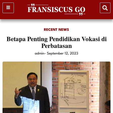
Skip
to
content
RECENT NEWS
Betapa Penting Pendidikan Vokasi di
Perbatasan
admin
-
September 12, 2023