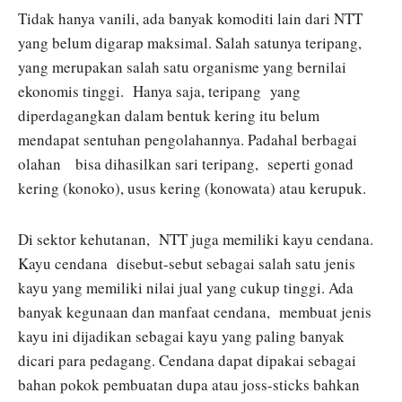
Tidak hanya vanili, ada banyak komoditi lain dari NTT
yang belum digarap maksimal. Salah satunya teripang,
yang merupakan salah satu organisme yang bernilai
ekonomis tinggi. Hanya saja, teripang yang
diperdagangkan dalam bentuk kering itu belum
mendapat sentuhan pengolahannya. Padahal berbagai
olahan bisa dihasilkan sari teripang, seperti gonad
kering (konoko), usus kering (konowata) atau kerupuk.
Di sektor kehutanan, NTT juga memiliki kayu cendana.
Kayu cendana disebut-sebut sebagai salah satu jenis
kayu yang memiliki nilai jual yang cukup tinggi. Ada
banyak kegunaan dan manfaat cendana, membuat jenis
kayu ini dijadikan sebagai kayu yang paling banyak
dicari para pedagang. Cendana dapat dipakai sebagai
bahan pokok pembuatan dupa atau joss-sticks bahkan