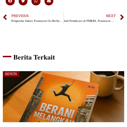
PREVIOUS
NEXT
Pengusaha Sukses Fransiscus Go Berbagi Ilmu Bisnis ke Mahasiswa Atma Jaya Yogyakarta
Jadi Pembicara di PMKRI, Fransiscus Go Ajak Mahasiswa Lirik Dunia Wirausaha
Berita Terkait
BERITA