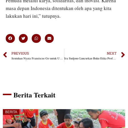
Pemuda melalui karya, solidaritas, dan inovasi. Karena
masa depan Indonesia ditentukan oleh apa yang kita
lakukan hari ini,” tutupnya.
PREVIOUS
NEXT
Sentuhan Nyata Fransiscus Go untuk UMKM NTT: Dari Kota Soe, Semangat Tumbuh Bersama
Ira Sudjono Luncurkan Buku Etika Profesi Notaris, Panduan Moral bagi Notaris di Era Digital
Berita Terkait
BERITA