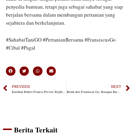
penyedia bantuan, tetapi juga sebagai sahabat yang siap
berjalan bersama dalam membangun pertanian yang
sejahtera dan berkelanjutan.
#SahabatTaniGO #PertanianBersama #FransiscusGo
#Cibal #Pagal
PREVIOUS
NEXT
Kardinal Robert Francis Prevost Terpilih Sebagai Paus Umat Katholik, Fransiscus Go: Selamat Berkarya dalam Iman
Benih dari Fransiscus Go, Harapan Baru Bagi Petani Manggarai
Berita Terkait