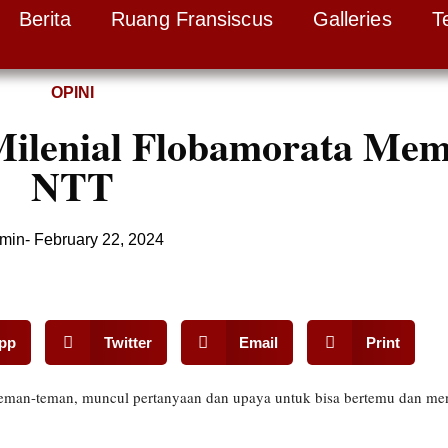
Berita
Ruang Fransiscus
Galleries
T
OPINI
Milenial Flobamorata Me
NTT
min
-
February 22, 2024
pp
Twitter
Email
Print
teman-teman, muncul pertanyaan dan upaya untuk bisa bertemu dan men