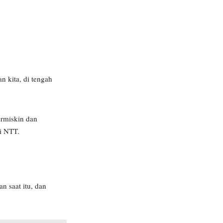
 kita, di tengah
ermiskin dan
si NTT.
n saat itu, dan