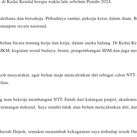
di Kedai Kendal berapa waktu lalu sebelum Pemilu 2024.
derhana dan bersahaja. Pribadinya santun, pekerja keras dalam diam. B
 maupun secara nasional.
eliau bicara tentang kerja dan kerja, dalam aneka bidang. Di Kedai K
 UMKM, kegiatan sosial budaya, bisnis, pengembangan SDM dan juga m
okoh masyarakat, agar beliau maju mencalonkan diri sebagai calon NTT
liau.
g mau bekerja membangun NTT. Entah dari kalangan parpol, akademisi 
rsemangat milenial. Saya sendiri tidak atau belum mencalonkan diri, da
 di daerah Depok, semakin menambah kekaguman saya terhadap sosok Om