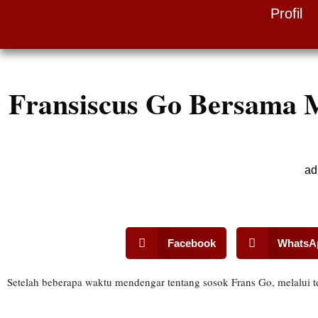
Profil
Skip
to
content
Fransiscus Go Bersama 
ad
Facebook
WhatsA
Setelah beberapa waktu mendengar tentang sosok Frans Go, melalui 