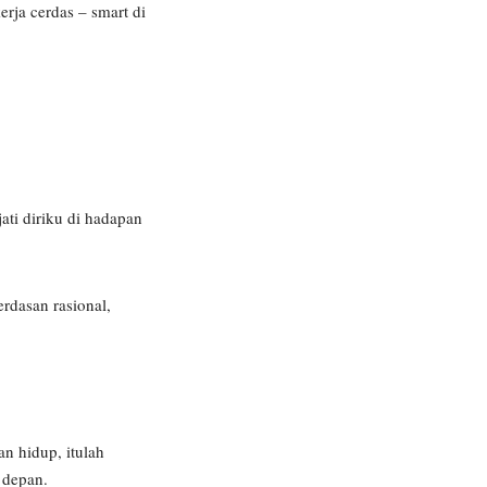
rja cerdas – smart di
ati diriku di hadapan
rdasan rasional,
an hidup, itulah
 depan.