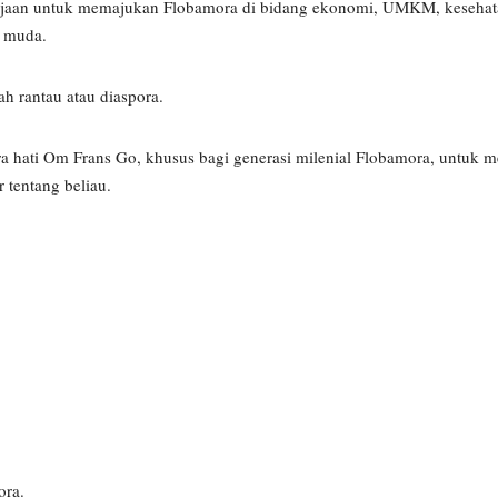
erjaan untuk memajukan Flobamora di bidang ekonomi, UMKM, kesehata
 muda.
h rantau atau diaspora.
ara hati Om Frans Go, khusus bagi generasi milenial Flobamora, untu
r tentang beliau.
ora.