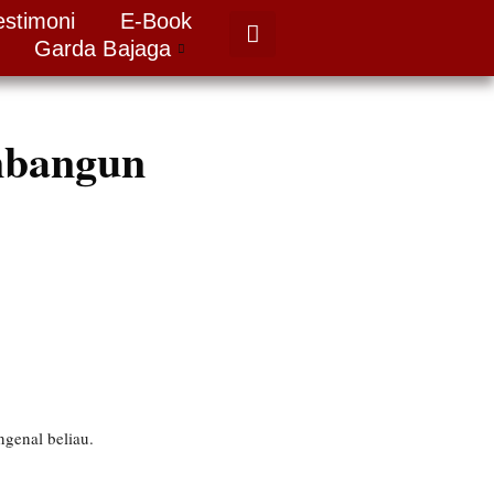
estimoni
E-Book
Garda Bajaga
mbangun
genal beliau.