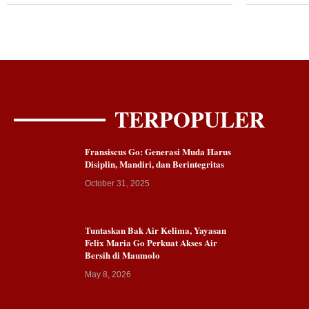
TERPOPULER
Fransiscus Go: Generasi Muda Harus
Disiplin, Mandiri, dan Berintegritas
October 31, 2025
Tuntaskan Bak Air Kelima, Yayasan
Felix Maria Go Perkuat Akses Air
Bersih di Maumolo
May 8, 2026