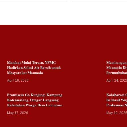
Manfaat Mulai Terasa, YFMG
Membangun K
Hadirkan Solusi Air Bersih untuk
Maumolo Dip
Masyarakat Maumolo
Pertumbuha
April 16, 2026
April 24, 202
Fransiscus Go Kunjungi Kampung
Kolaborasi 
Kotenwalang, Dengar Langsung
Berhasil Wuj
Kebutuhan Warga Desa Latonliwo
Puskesmas 
May 17, 2026
May 19, 202