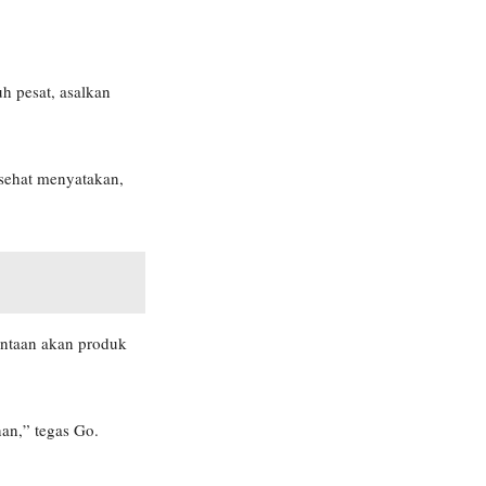
uh pesat, asalkan
 sehat menyatakan,
intaan akan produk
nan,” tegas Go.