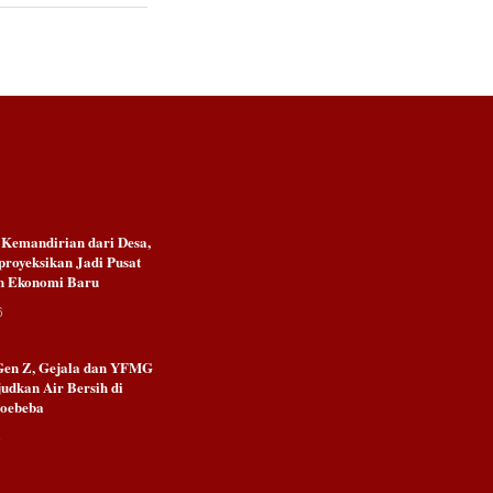
emandirian dari Desa,
royeksikan Jadi Pusat
n Ekonomi Baru
6
Gen Z, Gejala dan YFMG
udkan Air Bersih di
Noebeba
6