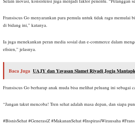
Selain inovasi, konsistensi juga menjadi faktor penentu. “Pelanggan se
Fransiscus Go menyarankan para pemula untuk tidak ragu memulai bi
di bidang ini,” katanya.
Ia juga menekankan peran media sosial dan e-commerce dalam menge
efisien,” jelasnya.
Baca Juga
UAJY dan Yayasan Slamet Riyadi Jogja Manta
Fransiscus Go berharap anak muda bisa melihat peluang ini sebagai ca
“Jangan takut mencoba! Tren sehat adalah masa depan, dan siapa pun 
#BisnisSehat #GenerasiZ #MakananSehat #InspirasiWirausaha #Fran