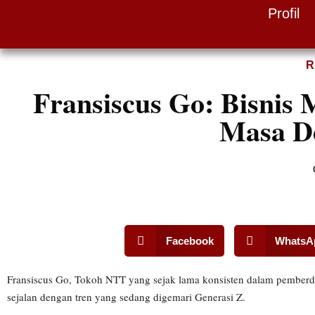
Profil
Skip
to
R
content
Fransiscus Go: Bisnis 
Masa D
Facebook
WhatsA
Fransiscus Go, Tokoh NTT yang sejak lama konsisten dalam pemberda
sejalan dengan tren yang sedang digemari Generasi Z.