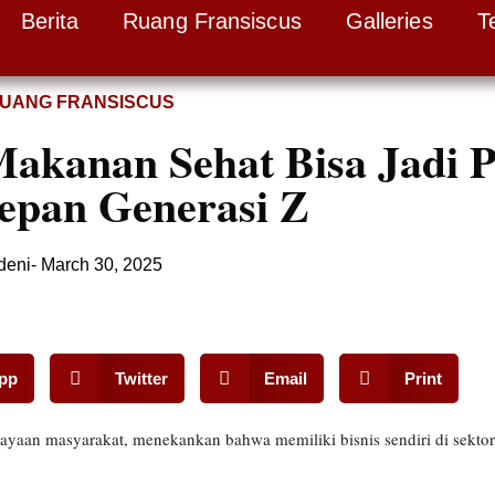
Berita
Ruang Fransiscus
Galleries
T
UANG FRANSISCUS
Makanan Sehat Bisa Jadi P
epan Generasi Z
deni
-
March 30, 2025
pp
Twitter
Email
Print
yaan masyarakat, menekankan bahwa memiliki bisnis sendiri di sektor