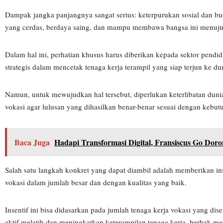
Dampak jangka panjangnya sangat serius: keterpurukan sosial dan bu
yang cerdas, berdaya saing, dan mampu membawa bangsa ini menuj
Dalam hal ini, perhatian khusus harus diberikan kepada sektor pendi
strategis dalam mencetak tenaga kerja terampil yang siap terjun ke dun
Namun, untuk mewujudkan hal tersebut, diperlukan keterlibatan dunia 
vokasi agar lulusan yang dihasilkan benar-benar sesuai dengan kebutu
Baca Juga
Hadapi Transformasi Digital, Fransiscus Go Doro
Salah satu langkah konkret yang dapat diambil adalah memberikan ins
vokasi dalam jumlah besar dan dengan kualitas yang baik.
Insentif ini bisa didasarkan pada jumlah tenaga kerja vokasi yang dise
aktif melatih dan meningkatkan keterampilan tenaga kerja, berhak me