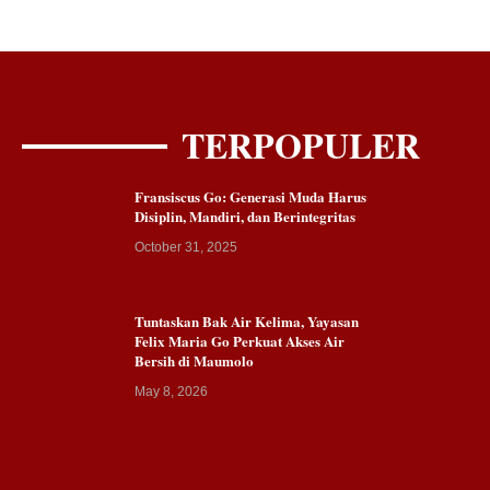
TERPOPULER
Fransiscus Go: Generasi Muda Harus
Disiplin, Mandiri, dan Berintegritas
October 31, 2025
Tuntaskan Bak Air Kelima, Yayasan
Felix Maria Go Perkuat Akses Air
Bersih di Maumolo
May 8, 2026