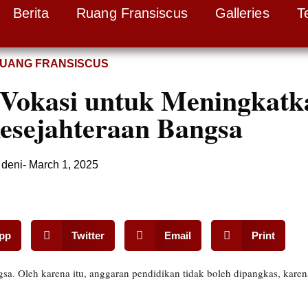
Berita
Ruang Fransiscus
Galleries
T
UANG FRANSISCUS
Vokasi untuk Meningkatk
esejahteraan Bangsa
deni
-
March 1, 2025
pp
Twitter
Email
Print
 Oleh karena itu, anggaran pendidikan tidak boleh dipangkas, karena