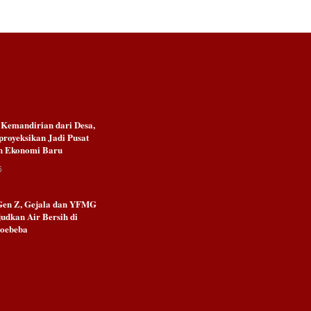
emandirian dari Desa,
royeksikan Jadi Pusat
n Ekonomi Baru
6
Gen Z, Gejala dan YFMG
udkan Air Bersih di
Noebeba
6