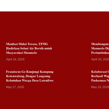
Manfaat Mulai Terasa, YFMG
Membangun K
Hadirkan Solusi Air Bersih untuk
Maumolo Dip
Masyarakat Maumolo
Pertumbuha
April 16, 2026
April 24, 202
Fransiscus Go Kunjungi Kampung
Kolaborasi 
Kotenwalang, Dengar Langsung
Berhasil Wuj
Kebutuhan Warga Desa Latonliwo
Puskesmas 
May 17, 2026
May 19, 202