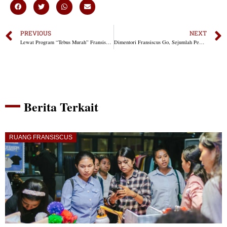
PREVIOUS
NEXT
Lewat Program “Tebus Murah” Fransiscus Go Beri Senyum Bahagia Warga Sumba dan Lembata
Dimentori Fransiscus Go, Sejumlah Pemuda NTT Sukses Raih Prestasi Hingga Dipercaya Jadi Pembicara
Berita Terkait
RUANG FRANSISCUS