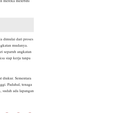
an mereka melebihi
 dimulai dari proses
angkatan mudanya.
ri separuh angkatan
sa siap kerja tanpa
t diukur. Sementara
ggi. Padahal, tenaga
n, sudah ada lapangan