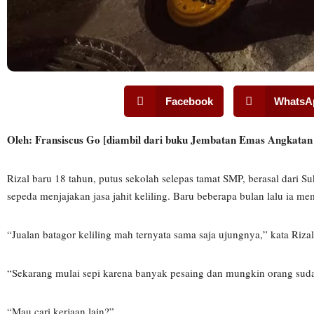
Facebook
WhatsA
Oleh: Fransiscus Go [diambil dari buku Jembatan Emas Angkata
Rizal baru 18 tahun, putus sekolah selepas tamat SMP, berasal dari 
sepeda menjajakan jasa jahit keliling. Baru beberapa bulan lalu ia mem
“Jualan batagor keliling mah ternyata sama saja ujungnya,” kata Riz
“Sekarang mulai sepi karena banyak pesaing dan mungkin orang sud
“Mau cari kerjaan lain?”