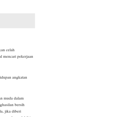
kan celah
al mencari pekerjaan
hidupan angkatan
tan muda dalam
ghasilan bersih
, jika diberi