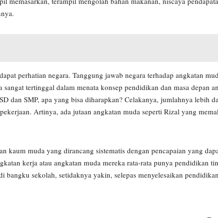
rampil memasarkan, terampil mengolah bahan makanan, niscaya pendapat
nnya.
apat perhatian negara. Tanggung jawab negara terhadap angkatan muda
sia sangat tertinggal dalam menata konsep pendidikan dan masa depan 
 SD dan SMP, apa yang bisa diharapkan? Celakanya, jumlahnya lebih da
pekerjaan. Artinya, ada jutaan angkatan muda seperti Rizal yang memak
n kaum muda yang dirancang sistematis dengan pencapaian yang dapa
ngkatan kerja atau angkatan muda mereka rata-rata punya pendidikan tin
 di bangku sekolah, setidaknya yakin, selepas menyelesaikan pendidika