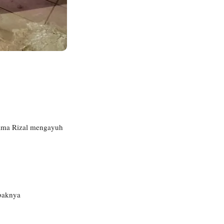
rtama Rizal mengayuh
obaknya