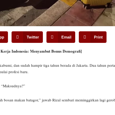
pp
Twitter
Email
Print
n Kerja Indonesia: Menyambut Bonus Demografi]
Sukabumi, dan sudah hampir tiga tahun berada di Jakarta. Dua tahun pe
ulai profesi baru.
al “Maksudnya?”
ah bosan makan batagor,” jawab Rizal sembari meminggirkan lagi ger