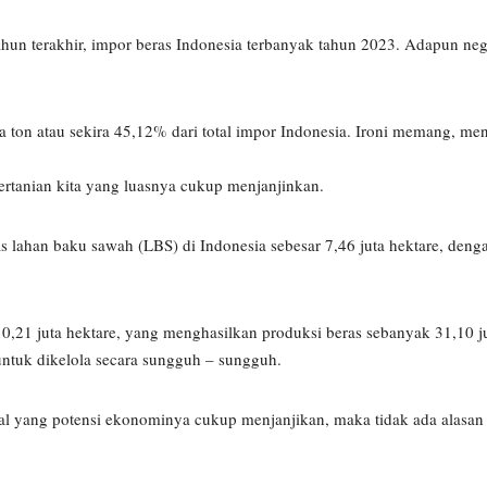
tahun terakhir, impor beras Indonesia terbanyak tahun 2023. Adapun neg
a ton atau sekira 45,12% dari total impor Indonesia. Ironi memang, men
pertanian kita yang luasnya cukup menjanjinkan.
s lahan baku sawah (LBS) di Indonesia sebesar 7,46 juta hektare, deng
10,21 juta hektare, yang menghasilkan produksi beras sebanyak 31,10 j
tuk dikelola secara sungguh – sungguh.
al yang potensi ekonominya cukup menjanjikan, maka tidak ada alasan 