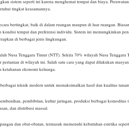
gkan sistem seperti ini karena menghemat tempat dan biaya. Perawata
etahui tingkat keasamannya.
ecara bertingkat, baik di dalam ruangan maupun di luar ruangan. Biasan
kondisi tempat dan preferensi individu. Sistem ini memungkinkan p
erapkan di berbagai jenis lingkungan.
adalah Nusa Tenggara Timur (NTT). Sekira 70% wilayah Nusa Tenggara 
 pertanian di wilayah ini. Salah satu cara yang dapat dilakukan masya
a ketahanan ekonomi keluarga.
berbagai teknik modern untuk memaksimalkan hasil dan kualitas tana
i pembenihan, pembibitan, kultur jaringan, produksi berbagai komoditas
an, dan distribusi massal.
pangan dan obat-obatan, termasuk memenuhi kebutuhan estetika sepert