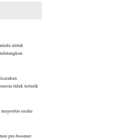
k muda untuk
mendatangkan
bicarakan
esia tidak tertarik
, mayoritas usaha
etani pre-boomer