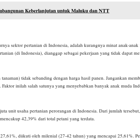
Pembangunan Keberlanjutan untuk Maluku dan NTT
nya sektor pertanian di Indonesia, adalah kurangnya minat anak-ana
pertanian (di Indonesia), dianggap sebagai pekerjaan yang tidak dapat 
an tanaman) tidak sebanding dengan harga hasil panen. Jangankan mem
i. Faktor inilah salah satunya yang menyebabkan banyak anak muda Indon
uta unit usaha pertanian perorangan di Indonesia. Dari jumlah tersebut
 mencakup 42,39% dari total petani yang terdata.
27,61%, diikuti oleh milenial (27-42 tahun) yang mencapai 25,61%. P