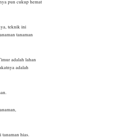
nnya pun cukup hemat
ya, teknik ini
enanaman tanaman
Timur adalah lahan
rakatnya adalah
man.
 tanaman,
i tanaman hias.