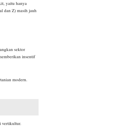
it, yaitu hanya
al dan Z) masih jauh
bangkan sektor
memberikan insentif
rtanian modern.
vertikultur.