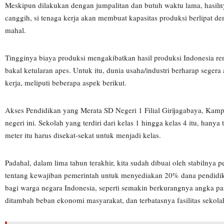
Meskipun dilakukan dengan jumpalitan dan butuh waktu lama, hasilny
canggih, si tenaga kerja akan membuat kapasitas produksi berlipat den
mahal.
Tingginya biaya produksi mengakibatkan hasil produksi Indonesia ren
bakal ketularan apes. Untuk itu, dunia usaha/industri berharap sege
kerja, meliputi beberapa aspek berikut.
Akses Pendidikan yang Merata SD Negeri 1 Filial Girijagabaya, K
negeri ini. Sekolah yang terdiri dari kelas 1 hingga kelas 4 itu, hany
meter itu harus disekat-sekat untuk menjadi kelas.
Padahal, dalam lima tahun terakhir, kita sudah dibuai oleh stabilnya
tentang kewajiban pemerintah untuk menyediakan 20% dana pendidika
bagi warga negara Indonesia, seperti semakin berkurangnya angka par
ditambah beban ekonomi masyarakat, dan terbatasnya fasilitas sekola