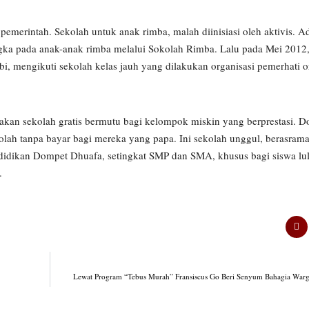
merintah. Sekolah untuk anak rimba, malah diinisiasi oleh aktivis. A
gka pada anak-anak rimba melalui Sokolah Rimba. Lalu pada Mei 2012,
, mengikuti sekolah kelas jauh yang dilakukan organisasi pemerhati 
kan sekolah gratis bermutu bagi kelompok miskin yang berprestasi. 
h tanpa bayar bagi mereka yang papa. Ini sekolah unggul, berasrama,
 pendidikan Dompet Dhuafa, setingkat SMP dan SMA, khusus bagi siswa l
.
Lewat Program “Tebus Murah” Fransiscus Go Beri Senyum Bahagia War