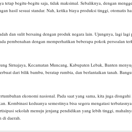
a tetap begitu-begitu saja, tidak maksimal. Sebaliknya, dengan mengg
gan hasil sesuai standar. Nah, ketika biaya produksi tinggi, otomatis h
dah dan sulit bersaing dengan produk negara lain. Ujungnya, lagi lagi 
ra ada pembenahan dengan memperhatikan beberapa pokok persoalan terka
ampung Sirnajaya, Kecamatan Muncang, Kabupaten Lebak, Banten menyu
a terbuat dari bilik bambu, beratap rumbia, dan berlantaikan tanah. Bang
 pertumbuhan ekonomi nasional. Pada saat yang sama, kita juga disuguhi 
n. Kombinasi keduanya semestinya bisa segera mengatasi terbatasnya
tisipasi sekolah menuju jenjang pendidikan yang lebih tinggi, mahalny
h di daerah.