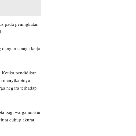
kus pada peningkatan
l.
g dengan tenaga kerja
k. Ketika pendidikan
dan menyikapinya
rga negara terhadap
ta bagi warga miskin
elum cukup akurat,