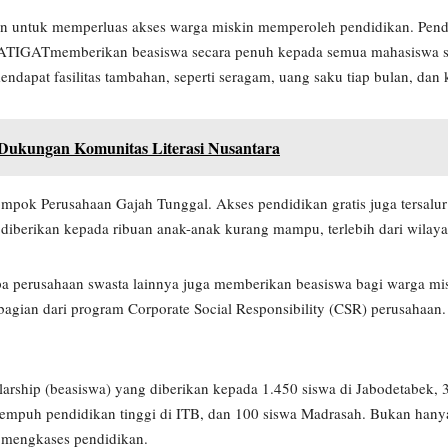
an untuk memperluas akses warga miskin memperoleh pendidikan. Pend
ik PATIGATmemberikan beasiswa secara penuh kepada semua mahasiswa 
ndapat fasilitas tambahan, seperti seragam, uang saku tiap bulan, dan
t Dukungan Komunitas Literasi Nusantara
lompok Perusahaan Gajah Tunggal. Akses pendidikan gratis juga tersalur
 diberikan kepada ribuan anak-anak kurang mampu, terlebih dari wilay
a perusahaan swasta lainnya juga memberikan beasiswa bagi warga misk
agian dari program Corporate Social Responsibility (CSR) perusahaan
rship (beasiswa) yang diberikan kepada 1.450 siswa di Jabodetabek,
nempuh pendidikan tinggi di ITB, dan 100 siswa Madrasah. Bukan hanya
 mengkases pendidikan.